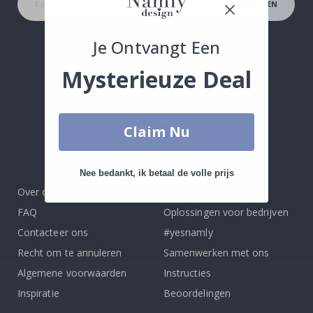
INSCHRIJVEN
Je Ontvangt Een
Tik
Mysterieuze Deal
To
k
Claim Nu
4.1
/5
GEBASEERD OP 1026 BEOORDELINGEN
Nee bedankt, ik betaal de volle prijs
Over ons
Cookies
FAQ
Oplossingen voor bedrijven
Contacteer ons
#yesnamly
Recht om te annuleren
Samenwerken met ons
Algemene voorwaarden
Instructies
Inspiratie
Beoordelingen