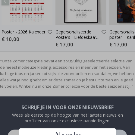
Poster - 2026 Kalender
Gepersonaliseerde
Gepersonalis
Posters - Liefdeskaart -
poster – Kari
Special
€ 10,00
Price
Waar de Liefde Begon
Cartoon-stijl 
Special
€ 17,00
Special
€ 17,00
Price
Price
poster
"Onze Zomer categorie bevat een zorgvuldig geselecteerde selectie van
de meest modieuze kleding, accessoires en meer van het seizoen. Van
luchtige tops en jurken tot stijlvolle zonnebrillen en sandalen, we hebben
alles wat je nodig hebt om er deze zomer op je best uit te zien en je goed
te voelen. Winkel nu in onze Zomer collectie voor de beste seizoensstijl."
SCHRIJF JE IN VOOR ONZE NIEUWSBRIEF
Wees als eerste op de hoogte van het laatste nieuws en
profiteer van onze exclusieve aanbiedingen.