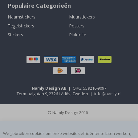
Populaire Categorieën
Naamstickers
Muurstickers
Tegelstickers
Posters
Stickers
Plakfolie
Namly Design AB
|
ORG: 559216-9097
Terminalgatan 9, 23261 Arlöv, Zweden
|
info@namly.nl
© Namly Design 2026
We gebruiken cookies om onze websites efficiënter te laten werken,