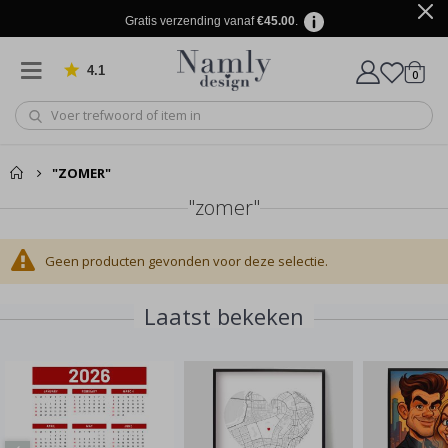
Gratis verzending vanaf
€45.00
.
4.1
produ
0
Gebaseerd op 1026 beoordelingen
winkel
"ZOMER"
"zomer"
Geen producten gevonden voor deze selectie.
Laatst bekeken