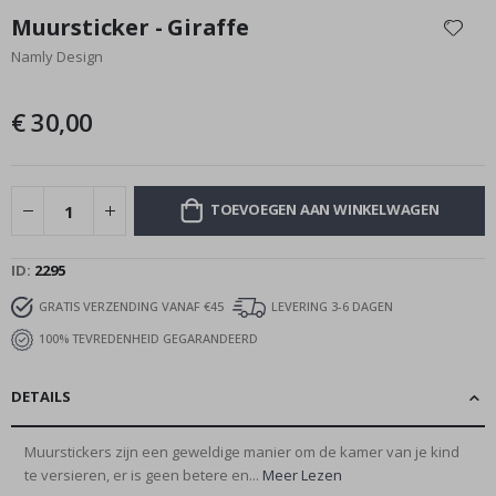
naar
Muursticker - Giraffe
het
Namly Design
begin
van
de
€ 30,00
afbeeldingen-
gallerij
TOEVOEGEN AAN WINKELWAGEN
ID
2295
GRATIS VERZENDING VANAF €45
LEVERING 3-6 DAGEN
100% TEVREDENHEID GEGARANDEERD
DETAILS
Muurstickers zijn een geweldige manier om de kamer van je kind
te versieren, er is geen betere en...
Meer Lezen