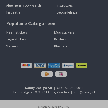
Algemene voorwaarden
Instructies
Inspiratie
Beoordelingen
Populaire Categorieën
Naamstickers
Muurstickers
Tegelstickers
Posters
Stickers
Plakfolie
Namly Design AB
|
ORG: 559216-9097
Terminalgatan 9, 23261 Arlöv, Zweden
|
info@namly.nl
© Namly Design 2026