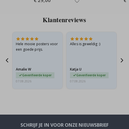
€ 29,00
€ 
Price
Pri
Klantenreviews
is
Hele mooie posters voor
Alles is geweldig :)
Sn
is
een goede prijs.
pr
Amalie W
Katja U
Gi
Geverifieerde koper
Geverifieerde koper
07.08.2026
07.08.2026
06.
SCHRIJF JE IN VOOR ONZE NIEUWSBRIEF