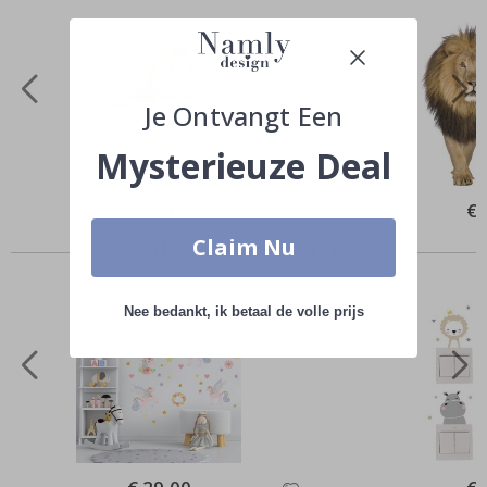
Je Ontvangt Een
Mysterieuze Deal
Special
€ 35,00
Spe
€ 
Price
Pri
Claim Nu
Anderen kochten ook
Nee bedankt, ik betaal de volle prijs
Special
Spe