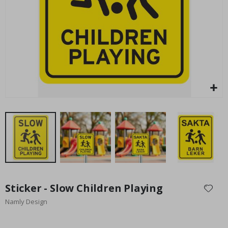
23,00 €
Special
18,40 €
Price
Ga
naar
Sticker - Slow Children Playing
het
Namly Design
begin
van
de