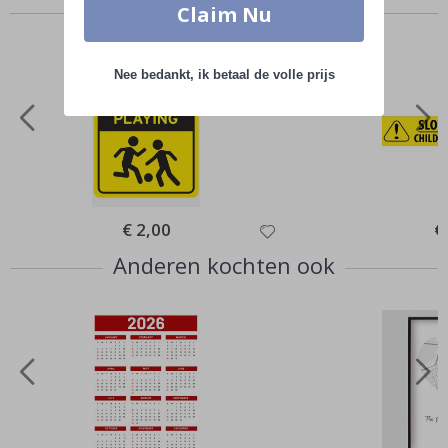
Vergelijkbare producten
Claim Nu
Nee bedankt, ik betaal de volle prijs
Special
€ 2,00
Sp
€
Price
Pr
Anderen kochten ook