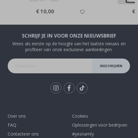
Special
€ 10,00
Spe
€ 
Price
Pri
SCHRIJF JE IN VOOR ONZE NIEUWSBRIEF
Wees als eerste op de hoogte van het laatste nieuws en
profiteer van onze exclusieve aanbiedingen.
INSCHRIJVEN
Tik
To
k
Over ons
Cookies
FAQ
Oplossingen voor bedrijven
Contacteer ons
#yesnamly