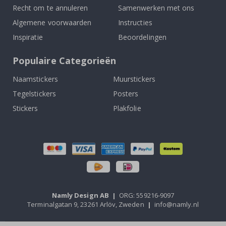
Recht om te annuleren
Samenwerken met ons
Algemene voorwaarden
Instructies
Inspiratie
Beoordelingen
Populaire Categorieën
Naamstickers
Muurstickers
Tegelstickers
Posters
Stickers
Plakfolie
Namly Design AB
|
ORG: 559216-9097
Terminalgatan 9, 23261 Arlöv, Zweden
|
info@namly.nl