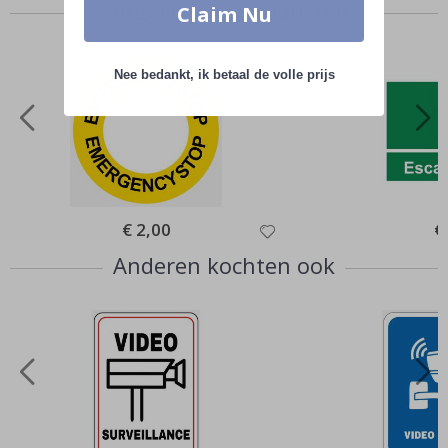
Vergelijkbare producten
Claim Nu
Nee bedankt, ik betaal de volle prijs
Special
€ 2,00
Sp
€
Price
Pr
Anderen kochten ook