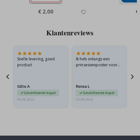
Special
€ 2,00
Sp
€
Price
Pr
Klantenreviews
 en
Snelle levering, goed
Ik heb onlangs een
Ik 
product
prinsessenposter voor
goe
ad
mijn kleindochter
oo
d
besteld. De poster was
lev
tijdens de verzending
Gitte A
Renea L
Sa
licht…
Geverifieerde koper
Geverifieerde koper
06.08.2026
05.08.2026
05.