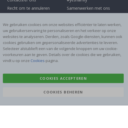
Recht om te annuleren
Samenwerken met ons
Algemene voorwaarden
Instructies
Inspiratie
Beoordelingen
We gebruiken cookies om onze websites efficiënter te laten werken,
uw gebruikerservaring te personaliseren en het verkeer op onze
websites te analyseren. Derden, zoals Google-diensten, kunnen ook
Populaire Categorieën
cookies gebruiken om gepersonaliseerde advertenties te leveren.
Naamstickers
Muurstickers
Selecteer alstublieft een van de volgende knoppen om uw cookie-
voorkeuren aan te geven. Details over de cookies die we gebruiken,
Tegelstickers
Posters
vindt u op onze
Cookies
-pagina.
Stickers
Plakfolie
COOKIES ACCEPTEREN
COOKIES BEHEREN
Namly Design AB
|
ORG: 559216-9097
Terminalgatan 9, 23261 Arlöv, Zweden
|
info@namly.nl