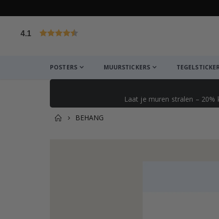
4.1
Gebaseerd op 1027 beoordelingen
POSTERS
MUURSTICKERS
TEGELSTICKE
Laat je muren stralen – 20% 
BEHANG
Dit vind je misschien ook l