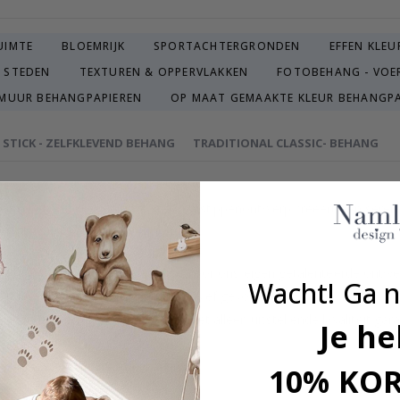
UIMTE
BLOEMRIJK
SPORTACHTERGRONDEN
EFFEN KLEU
 STEDEN
TEXTUREN & OPPERVLAKKEN
FOTOBEHANG - VOE
-MUUR BEHANGPAPIEREN
OP MAAT GEMAAKTE KLEUR BEHANGPA
& STICK - ZELFKLEVEND BEHANG
TRADITIONAL CLASSIC- BEHANG
oon behang. Het delicate ster- en stippenontwerp creëert een serene
oduct bevat slechts één behang.
uldig geselecteerd of vervaardigd door ons eigen getalenteerde ontw
Wacht! Ga n
 huis en geeft je muren een exclusief gevoel.
e in Zweden vervaardigd, wat niet alleen uitstekende kwaliteit gara
Je he
koop.
even naar een duurzame omgeving.
10% KO
dveilig.