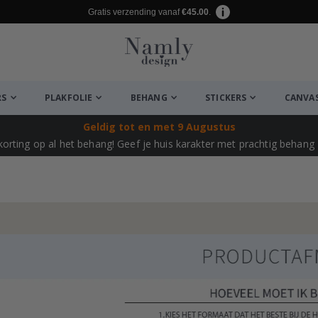
Gratis verzending vanaf
€45.00
.
RS
PLAKFOLIE
BEHANG
STICKERS
CANVA
Geldig tot
en met 9 Augustus
korting op al het behang!
Geef je huis karakter met prachtig behang –
euk ✔