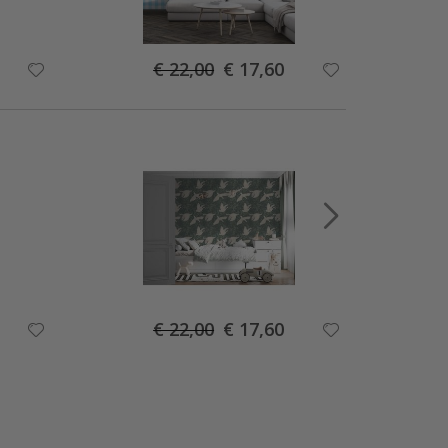
Special
€ 22,00
€ 17,60
Price
Special
€ 22,00
€ 17,60
Price