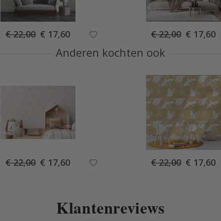
Special
Special
€ 22,00
€ 17,60
€ 22,00
€ 17,60
Price
Price
Anderen kochten ook
Special
Special
€ 22,00
€ 17,60
€ 22,00
€ 17,60
Price
Price
Klantenreviews