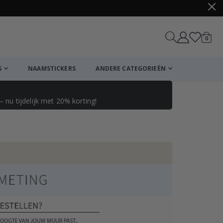
produ
0
winkel
S
NAAMSTICKERS
ANDERE CATEGORIEËN
 nu tijdelijk met 20% korting!
Winkelmandje
De kassa