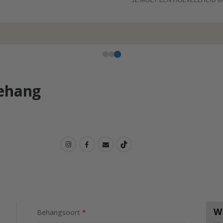
behang
W
Behangsoort