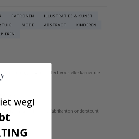
R
PATRONEN
ILLUSTRATIES & KUNST
RTUIG
MODE
ABSTRACT
KINDEREN
PIEREN
 en dromerige sfeer. Perfect voor elke kamer die
erpteam.
iet weg!
ndeert, maar ook lokale fabrikanten ondersteunt.
bt
RTING