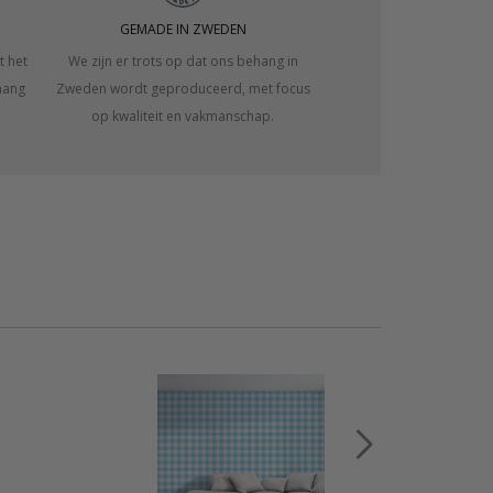
GEMADE IN ZWEDEN
t het
We zijn er trots op dat ons behang in
hang
Zweden wordt geproduceerd, met focus
op kwaliteit en vakmanschap.