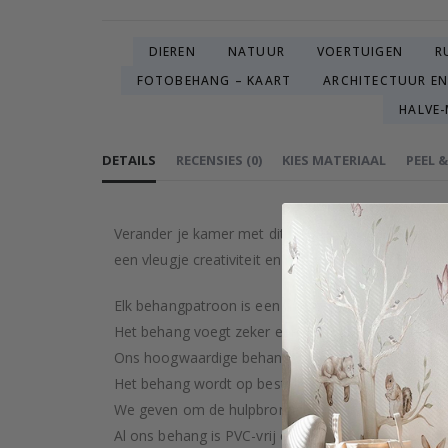
DIEREN
NATUUR
VOERTUIGEN
R
FOTOBEHANG – KAART
ARCHITECTUUR EN
HALVE
DETAILS
RECENSIES
(
0
)
KIES MATERIAAL
PEEL 
Verander je kamer met dit mooie Sterrennacht patr
een vleugje creativiteit en rust nodig heeft. Dit pr
Elk behangpatroon is een artistieke creatie, zorgv
Het behang voegt zeker een vleugje luxe toe aan je
Ons hoogwaardige behang wordt met zorg en precisi
Het behang wordt op bestelling gemaakt na je aan
We geven om de hulpbronnen van de aarde en str
Al ons behang is PVC-vrij en geclassificeerd als bran