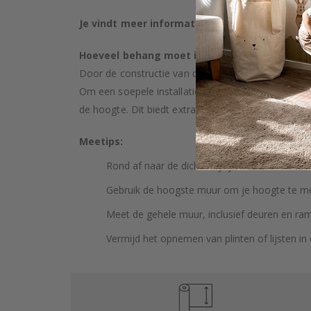
Je vindt meer informatie over onze behangso
Hoeveel behang moet ik kopen?
Door de constructie van de muur en mogelijke hell
Om een soepele installatie te garanderen, raden
de hoogte. Dit biedt extra ruimte voor aanpassing ti
Meetips:
Rond af naar de dichtstbijzijnde hele centimet
Gebruik de hoogste muur om je hoogte te m
Meet de gehele muur, inclusief deuren en ra
Vermijd het opnemen van plinten of lijsten in