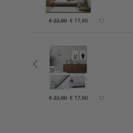
Special
€ 22,00
€ 17,60
Price
Special
€ 22,00
€ 17,60
Price