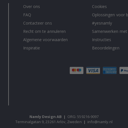
Over ons
Cookies
FAQ
Oplossingen voor b
Contacteer ons
#yesnamly
Recht om te annuleren
Samenwerken met
Algemene voorwaarden
Instructies
Inspiratie
Beoordelingen
Namly Design AB
|
ORG: 559216-9097
Terminalgatan 9, 23261 Arlöv, Zweden
|
info@namly.nl