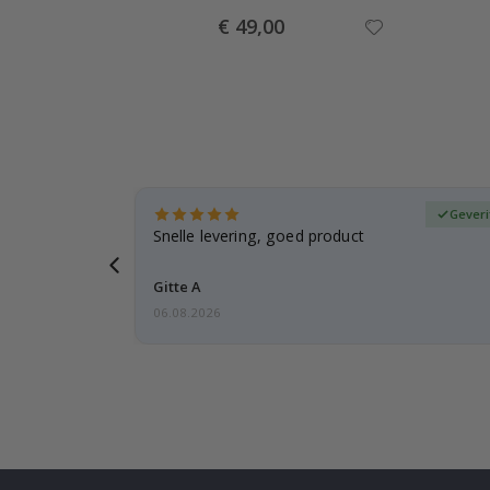
Special
€ 49,00
Price
fieerde koper
Geveri
, gezien de
Snelle levering, goed product
voren
Gitte A
06.08.2026