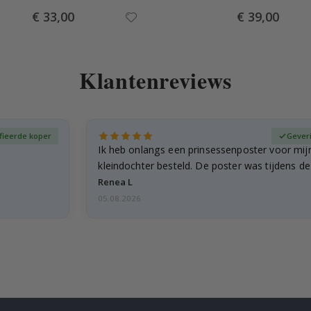
Special
Special
€ 33,00
€ 39,00
Price
Price
Klantenreviews
fieerde koper
Gever
Ik heb onlangs een prinsessenposter voor mij
kleindochter besteld. De poster was tijdens d
licht…
Renea L
05.08.2026