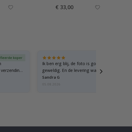
Special
€ 33,00
Price
ifieerde koper
Gever
n
Ik ben erg blij, de foto is goed gelukt en de lij
e verzending
geweldig. En de levering was snel.
Sandra G
05.08.2026