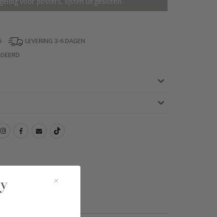
geldig voor posters, lijsten uitgesloten.
5
LEVERING 3-6 DAGEN
NDEERD