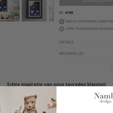
aanbieding.Alleen 
ID
4168
GRATIS VERZENDING VANAF €4
100% TEVREDENHEID GEGARA
DETAILS
RECENSIES
(
0
)
Echte inspiratie van onze tevreden klanten!
Tag die van jou met #namly_design
Vergelijkbare producten