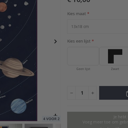
Kies maat
Special
10,00 €
Price
Kies een lijst
Geen lijst
Zwart
Je hebt
Voeg meer toe om gebru