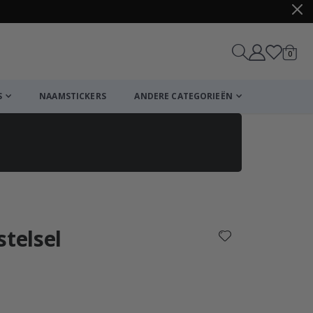
produ
0
winkel
S
NAAMSTICKERS
ANDERE CATEGORIEËN
Winkelmandje
De kassa
stelsel
ordeling:
n: