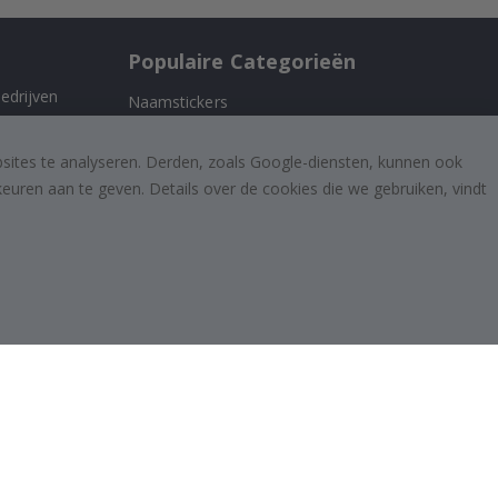
Populaire Categorieën
edrijven
Naamstickers
Muurstickers
 ons
bsites te analyseren. Derden, zoals Google-diensten, kunnen ook
Tegelstickers
uren aan te geven. Details over de cookies die we gebruiken, vindt
Posters
Stickers
Plakfolie