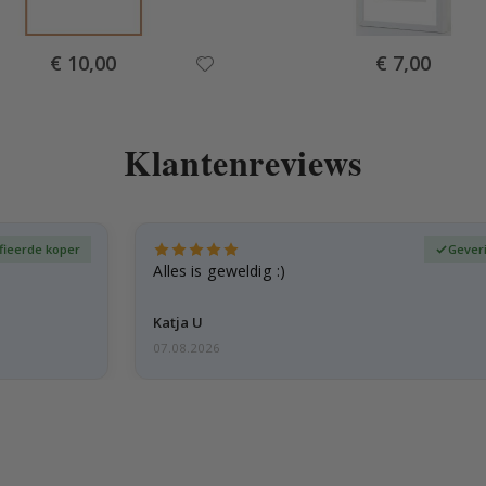
Special
Special
€ 10,00
€ 7,00
Price
Price
Klantenreviews
fieerde koper
Gever
Alles is geweldig :)
Katja U
07.08.2026