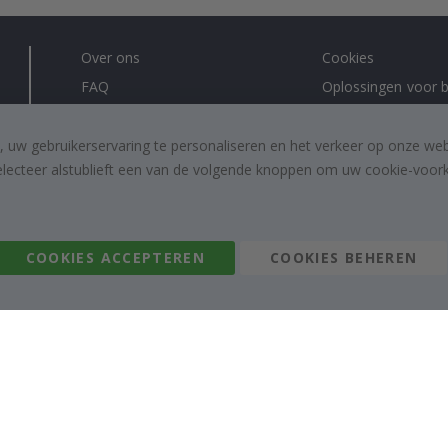
Over ons
Cookies
FAQ
Oplossingen voor b
Contacteer ons
#yesnamly
Recht om te annuleren
Samenwerken met
, uw gebruikerservaring te personaliseren en het verkeer op onze we
electeer alstublieft een van de volgende knoppen om uw cookie-voorke
Algemene voorwaarden
Instructies
Inspiratie
Beoordelingen
COOKIES ACCEPTEREN
COOKIES BEHEREN
Namly Design AB
|
ORG: 559216-9097