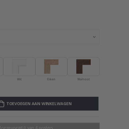
Posters - Zon e
Wit
Eiken
Walnoot
TOEVOEGEN AAN WINKELWAGEN
 toegevoegd 0 van 4 posters