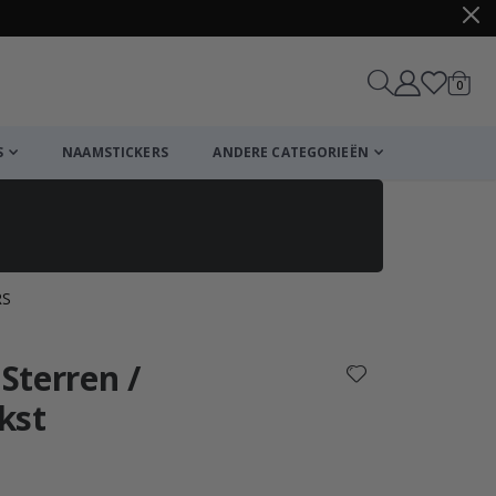
produ
0
winkel
S
NAAMSTICKERS
ANDERE CATEGORIEËN
RS
Winkelmandje
De kassa
 Sterren /
kst