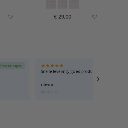
Special
€ 29,00
Price
ifieerde koper
Gever
Snelle levering, goed product
Gitte A
06.08.2026