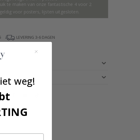
ik te maken van onze fantastische 4 voor 2
geldig voor posters, lijsten uitgesloten.
5
LEVERING 3-6 DAGEN
NDEERD
iet weg!
bt
RTING