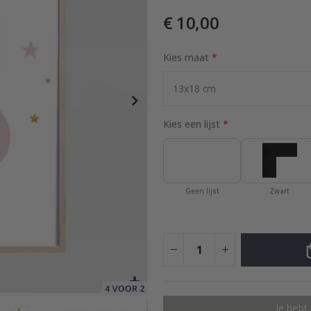
€ 10,00
an 3
Kies maat
Special
24,00 €
Price
Kies een lijst
Geen lijst
Zwart
Je hebt