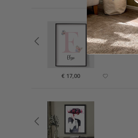
Special
€ 17,00
Price