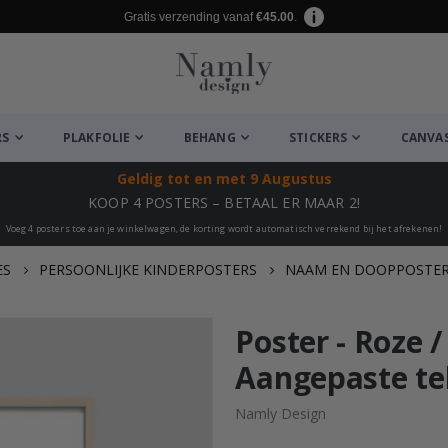
Gratis verzending vanaf
€45.00
.
RS
PLAKFOLIE
BEHANG
STICKERS
CANVA
Geldig tot
en met 9 Augustus
KOOP 4 POSTERS – BETAAL ER MAAR 2!
Voeg 4 posters toe aan je winkelwagen, de korting wordt automatisch verrekend bij het afrekenen!
ES
PERSOONLIJKE KINDERPOSTERS
NAAM EN DOOPPOSTE
euk ✔
Poster - Roze /
Aangepaste te
Namly Design