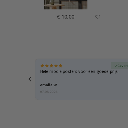
Special
€ 10,00
Price
fieerde koper
Geveri
t is ook
Hele mooie posters voor een goede prijs.
Amalie W
07.08.2026