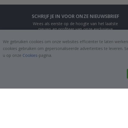
SCHRIJF JE IN VOOR ONZE NIEUWSBRIEF
Wees als eerste op de hoogte van het laatste
nieuws en profiteer van onze exclusieve
aanbiedingen.
We gebruiken cookies om onze websites efficiënter te laten werken
cookies gebruiken om gepersonaliseerde advertenties te leveren. S
INSCHRIJVEN
u op onze
Cookies
-pagina.
Tik
To
k
4.1
/5
GEBASEERD OP 1029 BEOORDELINGEN