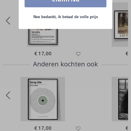
Nee bedankt, ik betaal de volle prijs
Special
€ 17,00
Spe
€ 
Price
Pri
Anderen kochten ook
Special
€ 17,00
Spe
€ 
Price
Pri