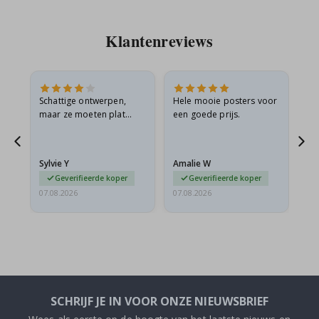
Klantenreviews
Schattige ontwerpen,
Hele mooie posters voor
All
maar ze moeten plat
een goede prijs.
verzonden worden in een
s
stevige envelop. Omdat
ze opgerold en een
Sylvie Y
Amalie W
Ka
beetje…
Geverifieerde koper
Geverifieerde koper
07.08.2026
07.08.2026
07.
SCHRIJF JE IN VOOR ONZE NIEUWSBRIEF