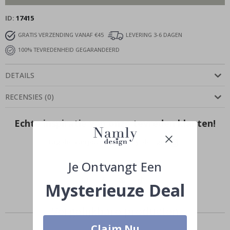
ID
17415
GRATIS VERZENDING VANAF €45
LEVERING 3-6 DAGEN
100% TEVREDENHEID GEGARANDEERD
DETAILS
RECENSIES
(
0
)
Echte inspiratie van onze tevreden klanten!
Tag die van jou met #namly_design
Je Ontvangt Een
Mysterieuze Deal
Vergelijkbare producten
Claim Nu