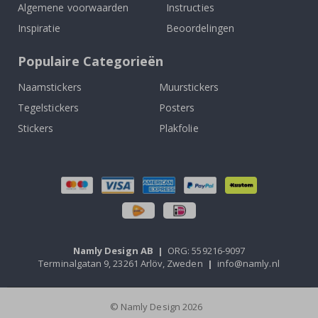
Algemene voorwaarden
Instructies
Inspiratie
Beoordelingen
Populaire Categorieën
Naamstickers
Muurstickers
Tegelstickers
Posters
Stickers
Plakfolie
Namly Design AB
|
ORG: 559216-9097
Terminalgatan 9, 23261 Arlöv, Zweden
|
info@namly.nl
© Namly Design 2026