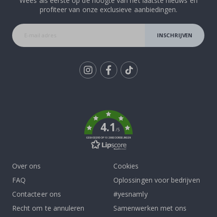
Wees als eerste op de hoogte van het laatste nieuws en
profiteer van onze exclusieve aanbiedingen.
INSCHRIJVEN
Tik
To
k
4.1
/5
GEBASEERD OP 1029 BEOORDELINGEN
Over ons
Cookies
FAQ
Oplossingen voor bedrijven
Contacteer ons
#yesnamly
Recht om te annuleren
Samenwerken met ons