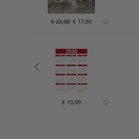
Special
€ 22,00
€ 17,60
Price
Special
€ 10,00
Price