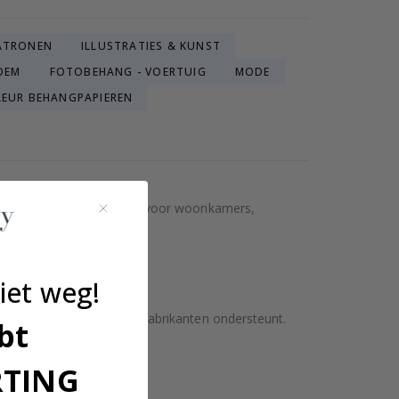
ATRONEN
ILLUSTRATIES & KUNST
OEM
FOTOBEHANG - VOERTUIG
MODE
LEUR BEHANGPAPIEREN
rustgevende tinten. Ideaal voor woonkamers,
erpteam.
iet weg!
ndeert, maar ook lokale fabrikanten ondersteunt.
bt
RTING