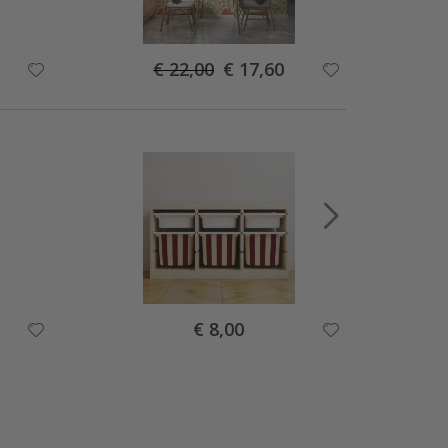
Special
€ 22,00
€ 17,60
Price
Special
€ 8,00
Price