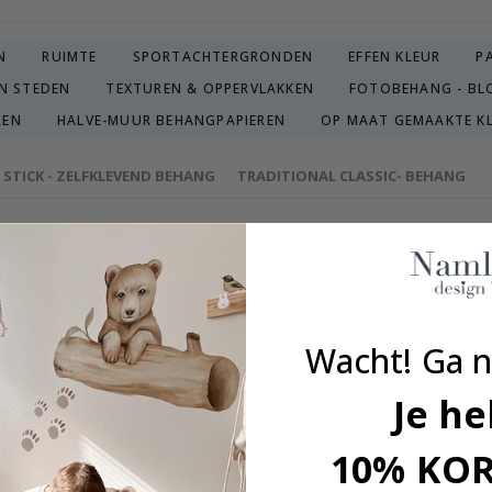
N
RUIMTE
SPORTACHTERGRONDEN
EFFEN KLEUR
P
N STEDEN
TEXTUREN & OPPERVLAKKEN
FOTOBEHANG - BL
REN
HALVE-MUUR BEHANGPAPIEREN
OP MAAT GEMAAKTE K
& STICK - ZELFKLEVEND BEHANG
TRADITIONAL CLASSIC- BEHANG
e kamer. Ontworpen om uw interieur aan te vullen met subtiele en 
r het creëren van een rustige sfeer.
uldig geselecteerd of vervaardigd door ons eigen getalenteerde ontw
Wacht! Ga n
 huis en geeft je muren een exclusief gevoel.
e in Zweden vervaardigd, wat niet alleen uitstekende kwaliteit gara
Je he
koop.
even naar een duurzame omgeving.
10% KO
dveilig.