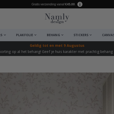
Gratis verzending vanaf
€45.00
.
RS
PLAKFOLIE
BEHANG
STICKERS
CANVA
Geldig tot
en met 9 Augustus
korting op al het behang!
Geef je huis karakter met prachtig behang –
euk ✔