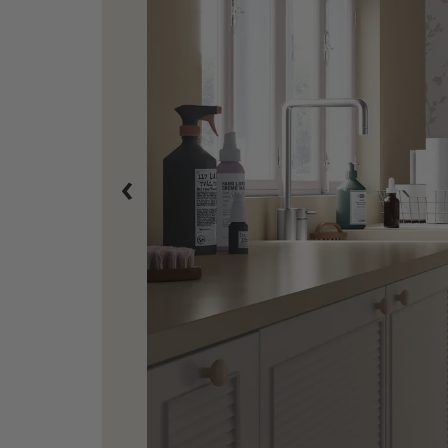
Gepersonaliseerde Poster - Jubileumcadeau voor
‹