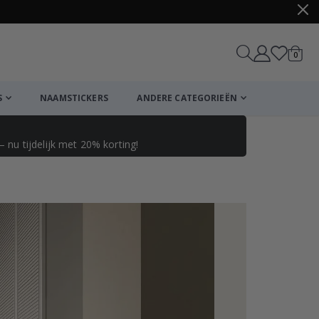
produ
0
winkel
S
NAAMSTICKERS
ANDERE CATEGORIEËN
 nu tijdelijk met 20% korting!
Winkelmandje
De kassa