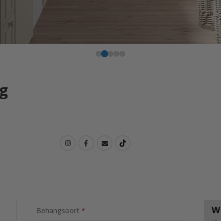
g
W
Behangsoort