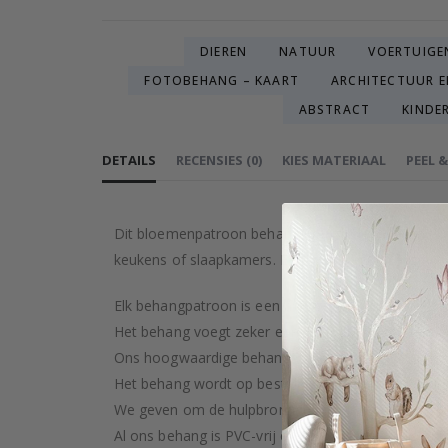
DIEREN
NATUUR
VOERTUIGE
FOTOBEHANG – KAART
ARCHITECTUUR E
ABSTRACT
KINDE
DETAILS
RECENSIES
(
0
)
KIES MATERIAAL
PEEL 
Dit bloemenpatroon behang brengt elegantie in elk
keukens of slaapkamers. Een uitstekende keuze voo
Elk behangpatroon is een artistieke creatie, zorgv
Het behang voegt zeker een vleugje luxe toe aan je
Ons hoogwaardige behang wordt met zorg en precisi
Het behang wordt op bestelling gemaakt na je aan
We geven om de hulpbronnen van de aarde en str
Al ons behang is PVC-vrij en geclassificeerd als bran