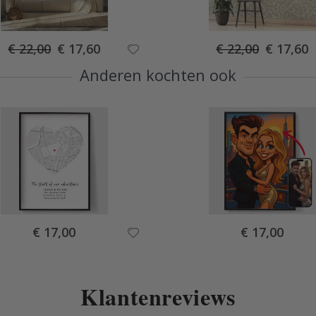
Special
Special
€ 22,00
€ 17,60
€ 22,00
€ 17,60
Price
Price
Anderen kochten ook
Special
Special
€ 17,00
€ 17,00
Price
Price
Klantenreviews