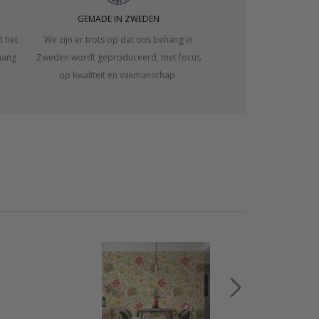
GEMADE IN ZWEDEN
t het
We zijn er trots op dat ons behang in
hang
Zweden wordt geproduceerd, met focus
op kwaliteit en vakmanschap.