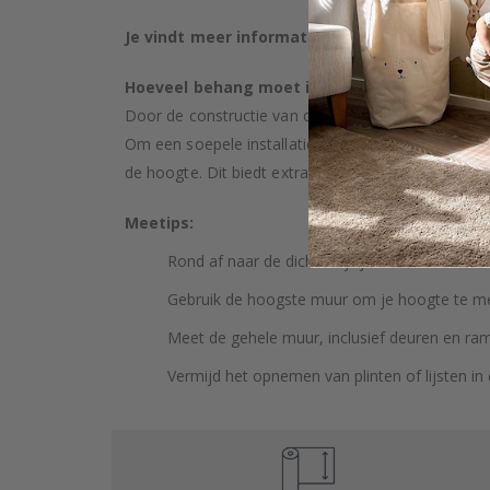
Je vindt meer informatie over onze behangso
Hoeveel behang moet ik kopen?
Door de constructie van de muur en mogelijke hell
Om een soepele installatie te garanderen, raden
de hoogte. Dit biedt extra ruimte voor aanpassing ti
Meetips:
Rond af naar de dichtstbijzijnde hele centimet
Gebruik de hoogste muur om je hoogte te m
Meet de gehele muur, inclusief deuren en ra
Vermijd het opnemen van plinten of lijsten in