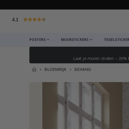
4.1
Gebaseerd op 1029 beoordelingen
POSTERS
MUURSTICKERS
TEGELSTICKE
Laat je muren stralen – 20% 
BLOEMRIJK
BEHANG
Dit vind je misschien ook l