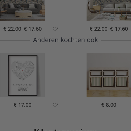
Special
Special
€ 22,00
€ 17,60
€ 22,00
€ 17,60
Price
Price
Anderen kochten ook
Special
Special
€ 17,00
€ 8,00
Price
Price