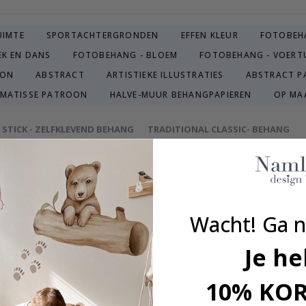
UIMTE
SPORTACHTERGRONDEN
EFFEN KLEUR
FOTOBEH
EK EN DANS
FOTOBEHANG - BLOEM
FOTOBEHANG - VOERT
OON
ABSTRACT
ARTISTIEKE ILLUSTRATIES
ABSTRACT 
 MATISSE PATROON
HALVE-MUUR BEHANGPAPIEREN
OP MA
& STICK - ZELFKLEVEND BEHANG
TRADITIONAL CLASSIC- BEHANG
e met een historische setting, waardoor een charmante en tijdloze s
ehang voegt een vleugje verfijning toe aan je interieur.
Wacht! Ga n
uldig geselecteerd of vervaardigd door ons eigen getalenteerde ontw
 huis en geeft je muren een exclusief gevoel.
Je he
e in Zweden vervaardigd, wat niet alleen uitstekende kwaliteit gara
koop.
10% KO
even naar een duurzame omgeving.