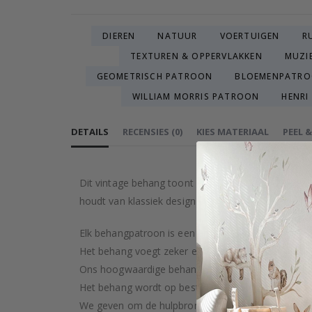
DIEREN
NATUUR
VOERTUIGEN
R
TEXTUREN & OPPERVLAKKEN
MUZI
GEOMETRISCH PATROON
BLOEMENPATR
WILLIAM MORRIS PATROON
HENRI
DETAILS
RECENSIES
(
0
)
KIES MATERIAAL
PEEL 
Dit vintage behang toont een elegante bloemenscèn
houdt van klassiek design en ingewikkelde details. B
Elk behangpatroon is een artistieke creatie, zorgv
Het behang voegt zeker een vleugje luxe toe aan je
Ons hoogwaardige behang wordt met zorg en precisi
Het behang wordt op bestelling gemaakt na je aan
We geven om de hulpbronnen van de aarde en str