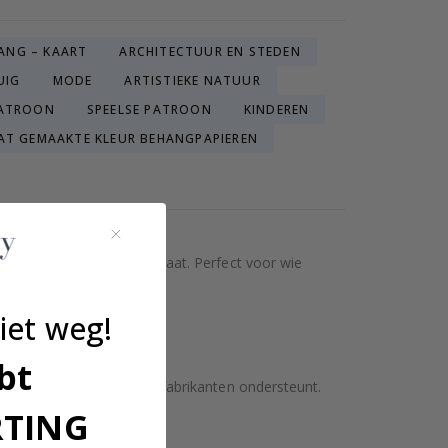
ANG – KAART
ARCHITECTUUR EN STEDEN
UIG
MODE
ARTISTIEKE NATUUR
PATROON
SPEELSE PATROON
KINDEREN
AT GEMAAKTE KLEUR BEHANGPAPIEREN
feer in elke kamer ontstaat. Perfect voor wie
iet weg!
erpteam.
bt
ndeert, maar ook lokale fabrikanten ondersteunt.
RTING