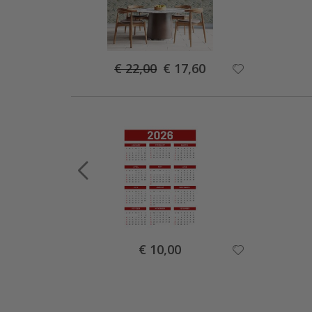
Special
€ 22,00
€ 17,60
Price
Special
€ 10,00
Price