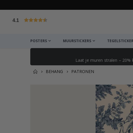
4.1
Gebaseerd op 1030 beoordelingen
POSTERS
MUURSTICKERS
TEGELSTICKE
Laat je muren stralen – 20% 
BEHANG
PATRONEN
Dit vind je misschien ook l