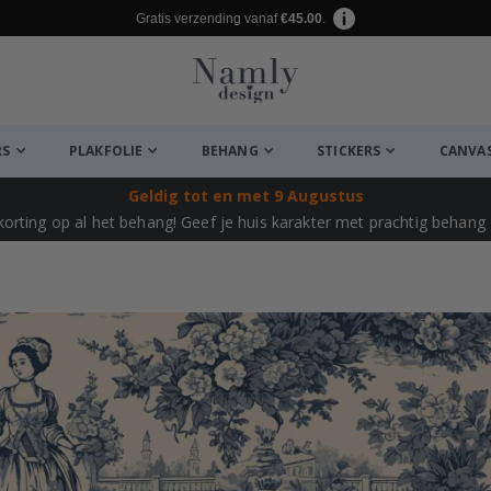
Gratis verzending vanaf
€45.00
.
RS
PLAKFOLIE
BEHANG
STICKERS
CANVA
Geldig tot
en met 9 Augustus
korting op al het behang!
Geef je huis karakter met prachtig behang –
euk ✔