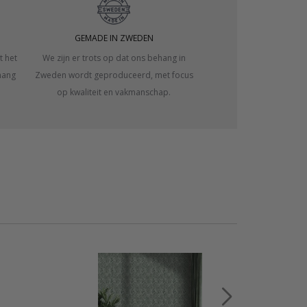
GEMADE IN ZWEDEN
t het
We zijn er trots op dat ons behang in
hang
Zweden wordt geproduceerd, met focus
op kwaliteit en vakmanschap.