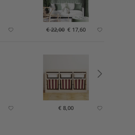
Special
€ 22,00
€ 17,60
Price
Special
€ 8,00
Price