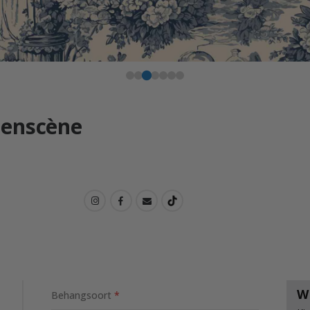
menscène
W
Behangsoort