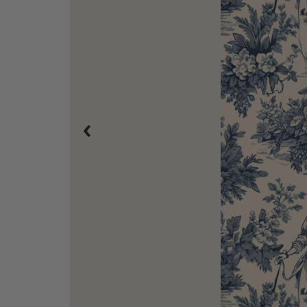
Half-Wall Peel & Stick Behang / Gestreepte sch
‹