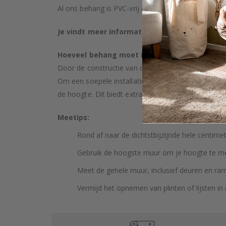
Al ons behang is PVC-vrij en geclassificeerd als bran
Je vindt meer informatie over onze behangso
Hoeveel behang moet ik kopen?
Door de constructie van de muur en mogelijke hell
Om een soepele installatie te garanderen, raden
de hoogte. Dit biedt extra ruimte voor aanpassing ti
Meetips:
Rond af naar de dichtstbijzijnde hele centimet
Gebruik de hoogste muur om je hoogte te m
Meet de gehele muur, inclusief deuren en ra
Vermijd het opnemen van plinten of lijsten in