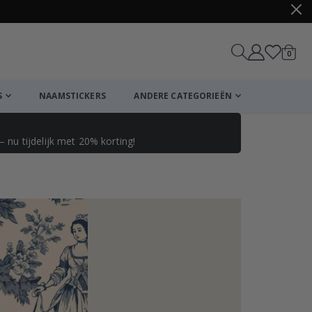
produ
0
winkel
S
NAAMSTICKERS
ANDERE CATEGORIEËN
 nu tijdelijk met 20% korting!
Winkelmandje
De kassa