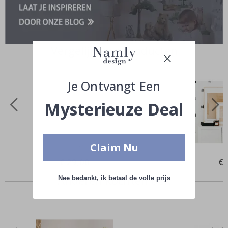
Vergelijkbare producten
Je Ontvangt Een
Mysterieuze Deal
Claim Nu
Special
€ 29,00
Spe
€ 
Price
Pri
Anderen kochten ook
Nee bedankt, ik betaal de volle prijs