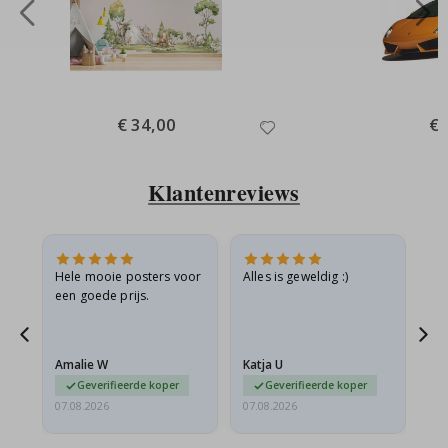
Special
€ 34,00
Spe
€ 
Price
Pri
Klantenreviews
is
Hele mooie posters voor
Alles is geweldig :)
Sn
is
een goede prijs.
pr
Amalie W
Katja U
Gi
Geverifieerde koper
Geverifieerde koper
07.08.2026
07.08.2026
06.