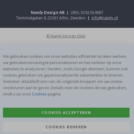
Namly Design AB
|
ORG: 559216-9097
Terminalgatan 9, 23261 Arlöv, Zweden
|
info@namly.nl
© Namly Design 2026
We gebruiken cookies om onze websites efficiënter te laten werken,
uw gebruikerservaring te personaliseren en het verkeer op onze
websites te analyseren. Derden, zoals Google-diensten, kunnen ook
cookies gebruiken om gepersonaliseerde advertenties te leveren.
Selecteer alstublieft een van de volgende knoppen om uw cookie-
voorkeuren aan te geven. Details over de cookies die we gebruiken,
vindt u op onze
Cookies
-pagina.
COOKIES ACCEPTEREN
COOKIES BEHEREN