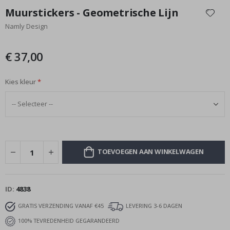
naar
Muurstickers - Geometrische Lijn
het
Namly Design
begin
van
de
€ 37,00
afbeeldingen-
gallerij
Kies kleur
TOEVOEGEN AAN WINKELWAGEN
ID
4838
GRATIS VERZENDING VANAF €45
LEVERING 3-6 DAGEN
100% TEVREDENHEID GEGARANDEERD