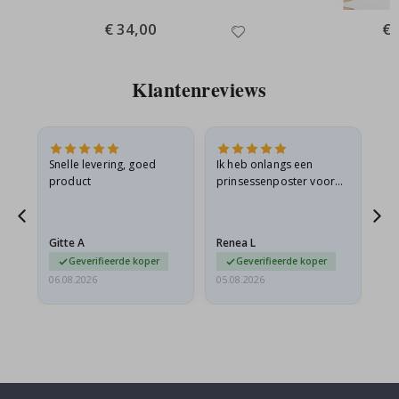
Special
€ 34,00
Spe
€ 
Price
Pri
Klantenreviews
 en
Snelle levering, goed
Ik heb onlangs een
Ik 
product
prinsessenposter voor
goe
ad
mijn kleindochter
oo
d
besteld. De poster was
lev
tijdens de verzending
Gitte A
Renea L
Sa
licht…
Geverifieerde koper
Geverifieerde koper
06.08.2026
05.08.2026
05.