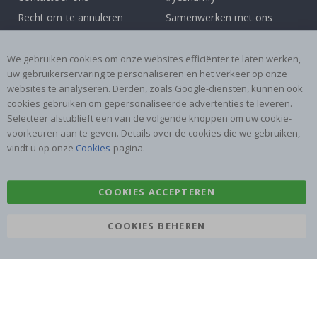
Recht om te annuleren
Samenwerken met ons
Algemene voorwaarden
Instructies
Inspiratie
Beoordelingen
We gebruiken cookies om onze websites efficiënter te laten werken,
uw gebruikerservaring te personaliseren en het verkeer op onze
websites te analyseren. Derden, zoals Google-diensten, kunnen ook
Populaire Categorieën
cookies gebruiken om gepersonaliseerde advertenties te leveren.
Naamstickers
Muurstickers
Selecteer alstublieft een van de volgende knoppen om uw cookie-
voorkeuren aan te geven. Details over de cookies die we gebruiken,
Tegelstickers
Posters
vindt u op onze
Cookies
-pagina.
Stickers
Plakfolie
COOKIES ACCEPTEREN
COOKIES BEHEREN
Namly Design AB
|
ORG: 559216-9097
Terminalgatan 9, 23261 Arlöv, Zweden
|
info@namly.nl