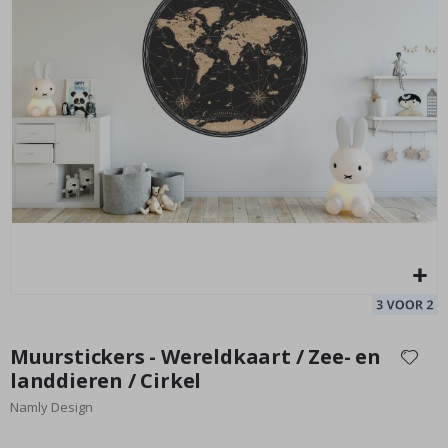
afbeeldingen-
gallerij
Muursticker - Wereldkaart
Ch
Special
36,00 €
Price
Ga
naar
Muurstickers - Wereldkaart / Zee- en
het
landdieren / Cirkel
begin
Namly Design
van
de