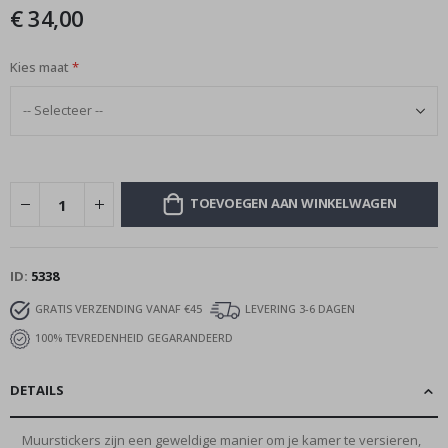
afbeeldingen-
€ 34,00
gallerij
Kies maat
TOEVOEGEN AAN WINKELWAGEN
ID
5338
GRATIS VERZENDING VANAF €45
LEVERING 3-6 DAGEN
100% TEVREDENHEID GEGARANDEERD
DETAILS
Muurstickers zijn een geweldige manier om je kamer te versieren,