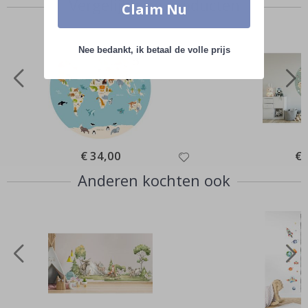
Vergelijkbare producten
Claim Nu
Nee bedankt, ik betaal de volle prijs
Special
€ 34,00
Spe
€ 
Price
Pri
Anderen kochten ook