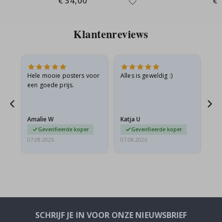
€ 34,00
€ 
Price
Pri
Klantenreviews
is
Hele mooie posters voor
Alles is geweldig :)
Sn
is
een goede prijs.
pr
Amalie W
Katja U
Gi
Geverifieerde koper
Geverifieerde koper
07.08.2026
07.08.2026
06.
SCHRIJF JE IN VOOR ONZE NIEUWSBRIEF