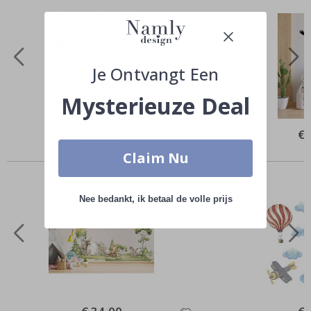
Je Ontvangt Een
Mysterieuze Deal
Special
€ 28,00
Spe
€ 
Price
Pri
Claim Nu
Anderen kochten ook
Nee bedankt, ik betaal de volle prijs
Special
Spe