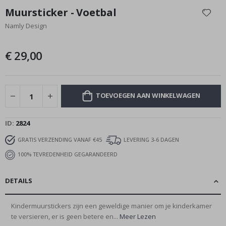
naar
Muursticker - Voetbal
het
Namly Design
begin
van
de
€ 29,00
afbeeldingen-
gallerij
TOEVOEGEN AAN WINKELWAGEN
ID
2824
GRATIS VERZENDING VANAF €45
LEVERING 3-6 DAGEN
100% TEVREDENHEID GEGARANDEERD
DETAILS
Kindermuurstickers zijn een geweldige manier om je kinderkamer
te versieren, er is geen betere en...
Meer Lezen