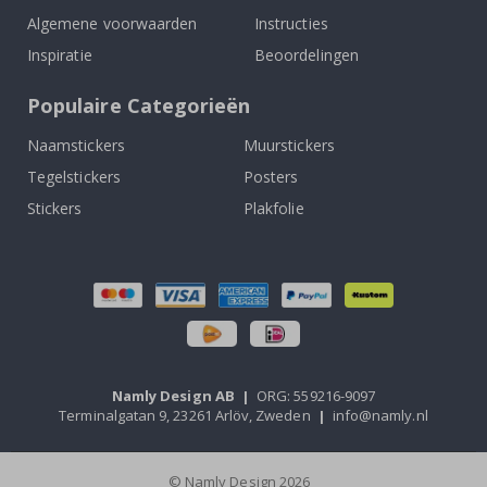
Algemene voorwaarden
Instructies
Inspiratie
Beoordelingen
Populaire Categorieën
Naamstickers
Muurstickers
Tegelstickers
Posters
Stickers
Plakfolie
Namly Design AB
|
ORG: 559216-9097
Terminalgatan 9, 23261 Arlöv, Zweden
|
info@namly.nl
© Namly Design 2026