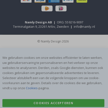
Namly Design AB
|
ORG: 559216-9097
Terminalgatan 9, 23261 Arlöv, Zweden
|
info@namly.nl
© Namly Design 2026
We gebruiken cookies om onze websites efficiënter te laten werken,
uw gebruikerservaring te personaliseren en het verkeer op onze
websites te analyseren. Derden, zoals Google-diensten, kunnen ook
cookies gebruiken om gepersonaliseerde advertenties te leveren.
Selecteer alstublieft een van de volgende knoppen om uw cookie-
voorkeuren aan te geven. Details over de cookies die we gebruiken,
vindt u op onze
Cookies
-pagina.
COOKIES ACCEPTEREN