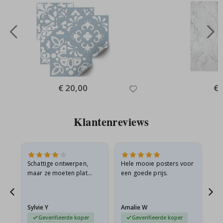
Special
€ 20,00
Spe
€ 
Price
Pri
Klantenreviews
Schattige ontwerpen,
Hele mooie posters voor
All
maar ze moeten plat
een goede prijs.
verzonden worden in een
s
stevige envelop. Omdat
ze opgerold en een
Sylvie Y
Amalie W
Ka
beetje…
Geverifieerde koper
Geverifieerde koper