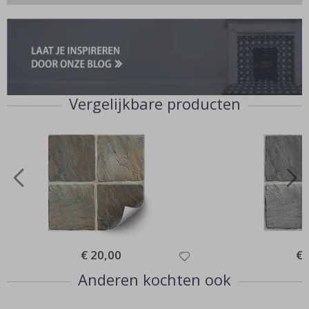
Vergelijkbare producten
Special
€ 20,00
Spe
€ 
Price
Pri
Anderen kochten ook