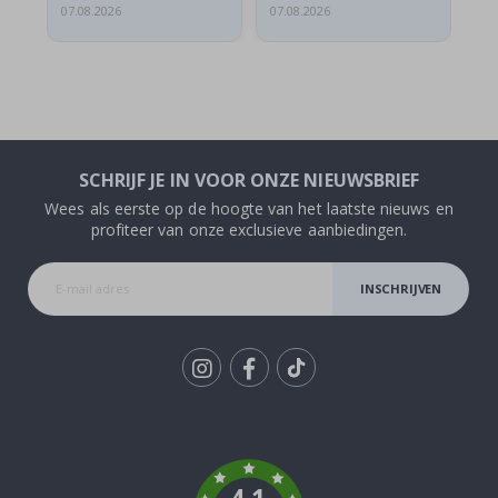
07.08.2026
07.08.2026
07.
SCHRIJF JE IN VOOR ONZE NIEUWSBRIEF
Wees als eerste op de hoogte van het laatste nieuws en
profiteer van onze exclusieve aanbiedingen.
INSCHRIJVEN
Tik
To
k