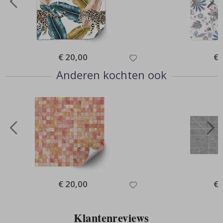
Special
€ 20,00
Spe
€ 
Price
Pri
Anderen kochten ook
Special
€ 20,00
Spe
€ 
Price
Pri
Klantenreviews