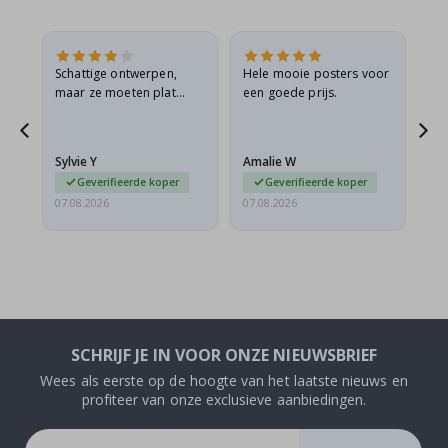
Schattige ontwerpen,
Hele mooie posters voor
All
maar ze moeten plat
een goede prijs.
verzonden worden in een
s
stevige envelop. Omdat
ze opgerold en een
Sylvie Y
Amalie W
Ka
beetje…
Geverifieerde koper
Geverifieerde koper
07.08.2026
07.08.2026
07.
SCHRIJF JE IN VOOR ONZE NIEUWSBRIEF
Wees als eerste op de hoogte van het laatste nieuws en
profiteer van onze exclusieve aanbiedingen.