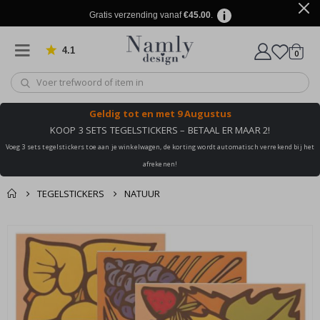
Gratis verzending vanaf
€45.00
.
4.1
produ
0
Gebaseerd op 1029 beoordelingen
winkel
Geldig tot
en met 9 Augustus
KOOP 3 SETS TEGELSTICKERS – BETAAL ER MAAR 2!
Voeg 3 sets tegelstickers toe aan je winkelwagen, de korting wordt automatisch verrekend bij het
afrekenen!
TEGELSTICKERS
NATUUR
Dit vind je misschien
Winkelmandje
Ga
ook leuk ✔
naar
De kassa
het
einde
van
de