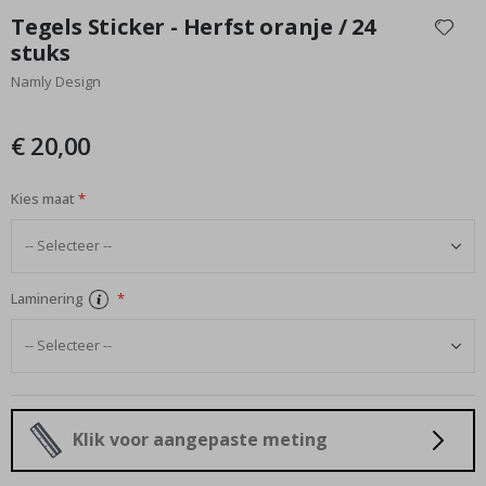
naar
Tegels Sticker - Herfst oranje / 24
het
stuks
begin
Namly Design
van
de
afbeeldingen-
€ 20,00
gallerij
Kies maat
Laminering
Klik voor aangepaste meting