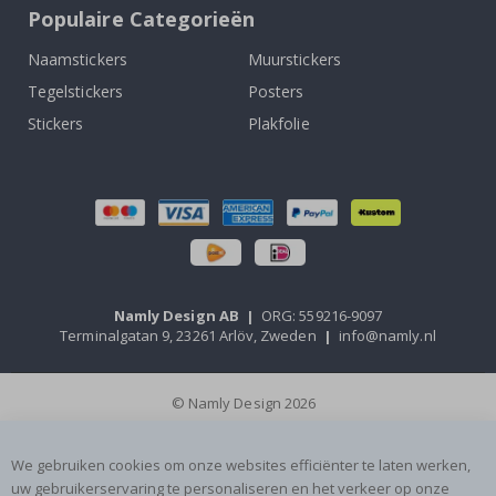
Populaire Categorieën
Naamstickers
Muurstickers
Tegelstickers
Posters
Stickers
Plakfolie
Namly Design AB
|
ORG: 559216-9097
Terminalgatan 9, 23261 Arlöv, Zweden
|
info@namly.nl
© Namly Design 2026
We gebruiken cookies om onze websites efficiënter te laten werken,
uw gebruikerservaring te personaliseren en het verkeer op onze