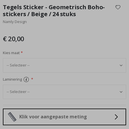
naar
Tegels Sticker - Geometrisch Boho-
het
stickers / Beige / 24 stuks
begin
Namly Design
van
de
afbeeldingen-
€ 20,00
gallerij
Kies maat
Laminering
Klik voor aangepaste meting