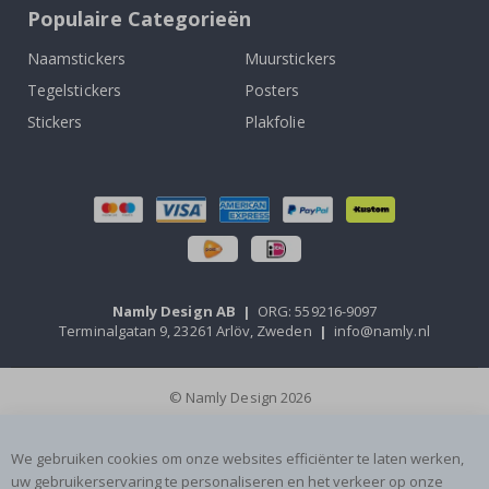
Populaire Categorieën
Naamstickers
Muurstickers
Tegelstickers
Posters
Stickers
Plakfolie
Namly Design AB
|
ORG: 559216-9097
Terminalgatan 9, 23261 Arlöv, Zweden
|
info@namly.nl
© Namly Design 2026
We gebruiken cookies om onze websites efficiënter te laten werken,
uw gebruikerservaring te personaliseren en het verkeer op onze