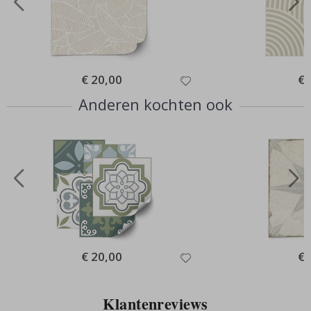
Special
€ 20,00
Spe
€ 
Price
Pri
Anderen kochten ook
Special
€ 20,00
Spe
€ 
Price
Pri
Klantenreviews