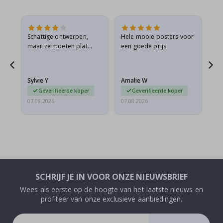
Schattige ontwerpen,
Hele mooie posters voor
All
maar ze moeten plat
een goede prijs.
verzonden worden in een
s
stevige envelop. Omdat
ze opgerold en een
Sylvie Y
Amalie W
Ka
beetje…
Geverifieerde koper
Geverifieerde koper
07.08.2026
07.08.2026
07.
SCHRIJF JE IN VOOR ONZE NIEUWSBRIEF
Wees als eerste op de hoogte van het laatste nieuws en
profiteer van onze exclusieve aanbiedingen.