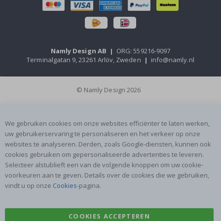
Namly Design AB
|
ORG: 559216-9097
Terminalgatan 9, 23261 Arlöv, Zweden
|
info@namly.nl
© Namly Design 2026
We gebruiken cookies om onze websites efficiënter te laten werken,
uw gebruikerservaring te personaliseren en het verkeer op onze
websites te analyseren. Derden, zoals Google-diensten, kunnen ook
cookies gebruiken om gepersonaliseerde advertenties te leveren.
Selecteer alstublieft een van de volgende knoppen om uw cookie-
voorkeuren aan te geven. Details over de cookies die we gebruiken,
vindt u op onze
Cookies
-pagina.
COOKIES ACCEPTEREN