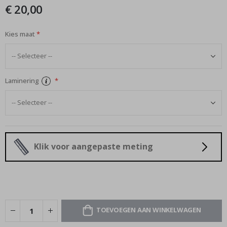
afbeeldingen-
€ 20,00
gallerij
Kies maat
Laminering
Klik voor aangepaste meting
TOEVOEGEN AAN WINKELWAGEN