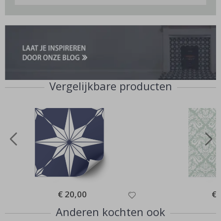
Vergelijkbare producten
Special
€ 20,00
Spe
€ 
Price
Pri
Anderen kochten ook