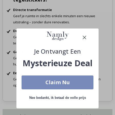
Directe transformatie
Geef je ruimte in slechts enkele minuten een nieuwe
uitstraling – zonder dure renovaties.
Duurzame kwaliteit
Gemaakt van hoogwaardig materiaal dat bestand is
tegen vocht en slijtage.
Je Ontvangt Een
Gemakkelijk te verwijderen
Geen permanente verandering. Veilig, ook in
Mysterieuze Deal
huurwoningen.
Eenvoudige toepassing
Geen gereedschap, geen rommel – gewoon loshalen en
Claim Nu
opplakken.
Nee bedankt, ik betaal de volle prijs