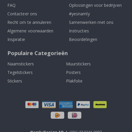
FAQ
Oplossingen voor bedrijven
Contacteer ons
#yesnamly
Recht om te annuleren
Samenwerken met ons
Algemene voorwaarden
Instructies
Inspiratie
Beoordelingen
Populaire Categorieën
Naamstickers
Muurstickers
Tegelstickers
Posters
Stickers
Plakfolie
Namly Design AB
|
ORG: 559216-9097