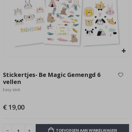
Special
8,88 €
Price
Ga
naar
Stickertjes- Be Magic Gemengd 6
het
vellen
begin
Easy stick
van
de
afbeeldingen-
€ 19,00
gallerij
TOEVOEGEN AAN WINKELWAGEN