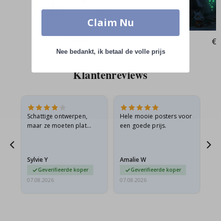
Claim Nu
Special
€ 28,00
Spe
€ 
Price
Pri
Nee bedankt, ik betaal de volle prijs
Klantenreviews
Schattige ontwerpen,
Hele mooie posters voor
All
maar ze moeten plat
een goede prijs.
verzonden worden in een
s
stevige envelop. Omdat
ze opgerold en een
Sylvie Y
Amalie W
Ka
beetje…
Geverifieerde koper
Geverifieerde koper
07.08.2026
07.08.2026
07.