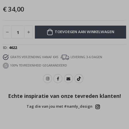
afbeeldingen-
€ 34,00
gallerij
TOEVOEGEN AAN WINKELWAGEN
ID
4622
GRATIS VERZENDING VANAF €45
LEVERING 3-6 DAGEN
100% TEVREDENHEID GEGARANDEERD
Echte inspiratie van onze tevreden klanten!
Tag die van jou met #namly_design