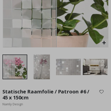
Special
39,00 €
Price
Ga
naar
Statische Raamfolie / Patroon #6 /
het
45 x 150cm
begin
Namly Design
van
de