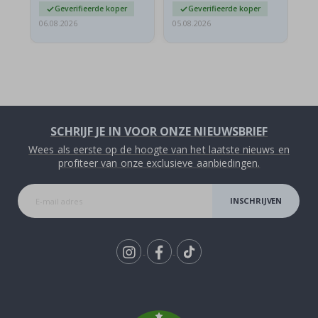
Geverifieerde koper
Geverifieerde koper
06.08.2026
05.08.2026
05.
SCHRIJF JE IN VOOR ONZE NIEUWSBRIEF
Wees als eerste op de hoogte van het laatste nieuws en
profiteer van onze exclusieve aanbiedingen.
INSCHRIJVEN
Tik
To
k