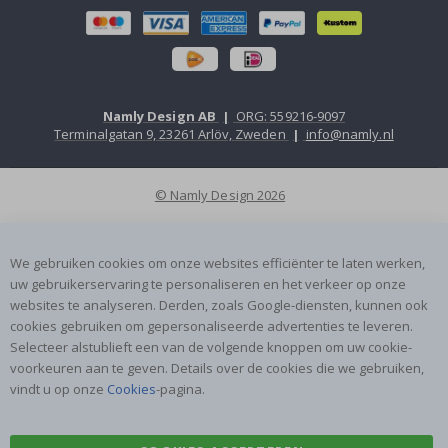
Namly Design AB
|
ORG: 559216-9097
Terminalgatan 9, 23261 Arlöv, Zweden
|
info@namly.nl
© Namly Design 2026
We gebruiken cookies om onze websites efficiënter te laten werken,
uw gebruikerservaring te personaliseren en het verkeer op onze
websites te analyseren. Derden, zoals Google-diensten, kunnen ook
cookies gebruiken om gepersonaliseerde advertenties te leveren.
Selecteer alstublieft een van de volgende knoppen om uw cookie-
voorkeuren aan te geven. Details over de cookies die we gebruiken,
vindt u op onze
Cookies
-pagina.