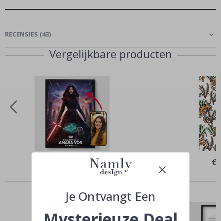
RECENSIES
(
43
)
Vergelijkbare producten
Special
€ 17,00
Spe
€ 
Price
Pri
Anderen kochten ook
Je Ontvangt Een
Mysterieuze Deal