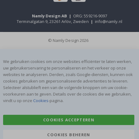
Namly Design AB
|
ORG: 559216-9097
Terminalgatan 9, 23261 Arlöv, Zweden
|
info@namly.nl
© Namly Design 2026
We gebruiken cookies om onze websites efficiënter te laten werken,
uw gebruikerservaring te personaliseren en het verkeer op onze
websites te analyseren. Derden, zoals Google-diensten, kunnen ook
cookies gebruiken om gepersonaliseerde advertenties te leveren.
Selecteer alstublieft een van de volgende knoppen om uw cookie-
voorkeuren aan te geven. Details over de cookies die we gebruiken,
vindt u op onze
Cookies
-pagina.
COOKIES ACCEPTEREN
COOKIES BEHEREN