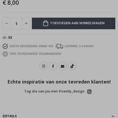
€ 8,00
afbeeldingen-
gallerij
TOEVOEGEN AAN WINKELWAGEN
ID
53
GRATIS VERZENDING VANAF €45
LEVERING 3-6 DAGEN
100% TEVREDENHEID GEGARANDEERD
Echte inspiratie van onze tevreden klanten!
Tag die van jou met #namly_design
DETAILS