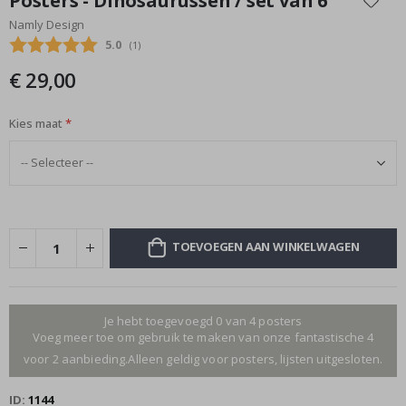
Posters - Dinosaurussen / set van 6
het
Namly Design
begin
Gemiddelde beoordeling:
5.0
(
aantal stemmen:
1
)
van
de
€ 29,00
afbeeldingen-
gallerij
Kies maat
TOEVOEGEN AAN WINKELWAGEN
Je hebt toegevoegd 0 van 4 posters
Voeg meer toe om gebruik te maken van onze fantastische 4
voor 2 aanbieding.Alleen geldig voor posters, lijsten uitgesloten.
ID
1144