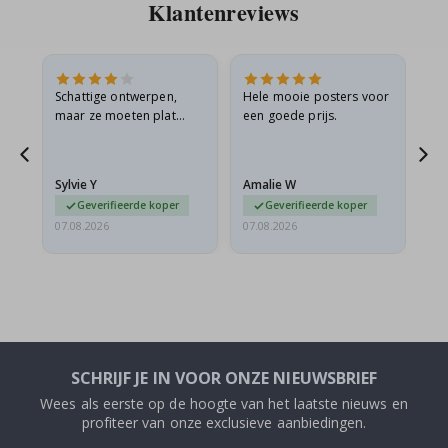
Klantenreviews
Schattige ontwerpen,
Hele mooie posters voor
All
maar ze moeten plat
een goede prijs.
verzonden worden in een
s
stevige envelop. Omdat
ze opgerold en een
Sylvie Y
Amalie W
Ka
beetje…
Geverifieerde koper
Geverifieerde koper
07.08.2026
07.08.2026
07.
SCHRIJF JE IN VOOR ONZE NIEUWSBRIEF
Wees als eerste op de hoogte van het laatste nieuws en
profiteer van onze exclusieve aanbiedingen.