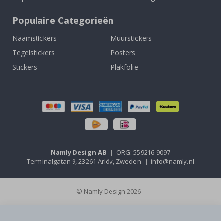
Populaire Categorieën
Naamstickers
Muurstickers
Tegelstickers
Posters
Stickers
Plakfolie
Namly Design AB
|
ORG: 559216-9097
Terminalgatan 9, 23261 Arlöv, Zweden
|
info@namly.nl
© Namly Design 2026