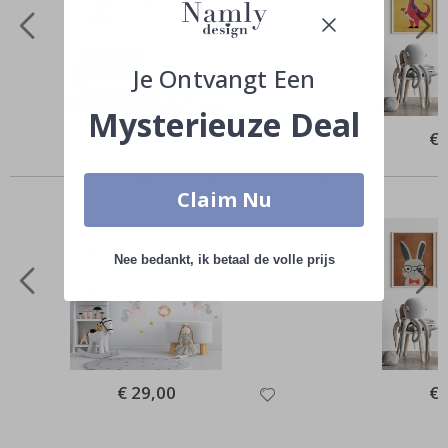
Je Ontvangt Een
Mysterieuze Deal
Special
€ 25,00
Spe
€ 
Price
Pri
Anderen kochten ook
Claim Nu
Nee bedankt, ik betaal de volle prijs
Special
€ 29,00
Spe
€ 
Price
Pri