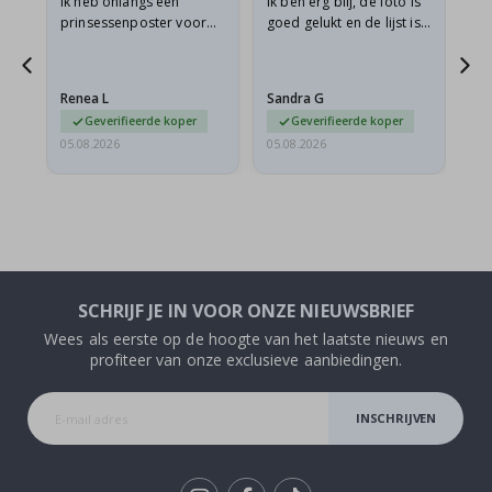
ijn
Ik heb onlangs een
Ik ben erg blij, de foto is
Ui
prinsessenposter voor
goed gelukt en de lijst is
mijn kleindochter
ook geweldig. En de
n
besteld. De poster was
levering was snel.
tijdens de verzending
Renea L
Sandra G
Al
licht…
Geverifieerde koper
Geverifieerde koper
05.08.2026
05.08.2026
05.
SCHRIJF JE IN VOOR ONZE NIEUWSBRIEF
Wees als eerste op de hoogte van het laatste nieuws en
profiteer van onze exclusieve aanbiedingen.
INSCHRIJVEN