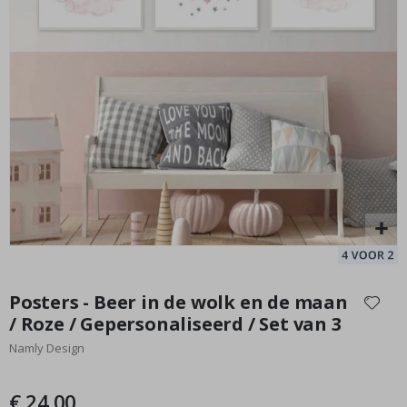
Gepersonaliseerde poster – Karikatuur / Cartoon-stijl – AI-
Ze
poster
St
Special
17,00 €
Price
Ga
naar
Posters - Beer in de wolk en de maan
het
/ Roze / Gepersonaliseerd / Set van 3
begin
Namly Design
van
de
afbeeldingen-
€ 24,00
gallerij