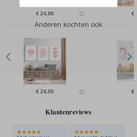
Special
€ 24,00
Spe
€ 
Price
Pri
Anderen kochten ook
Special
€ 24,00
Spe
€ 
Price
Pri
Klantenreviews