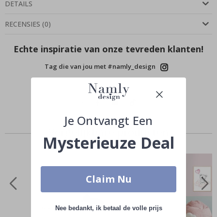
DETAILS
RECENSIES
(
0
)
Echte inspiratie van onze tevreden klanten!
Tag die van jou met #namly_design
Je Ontvangt Een
Vergelijkbare producten
Mysterieuze Deal
Claim Nu
Nee bedankt, ik betaal de volle prijs