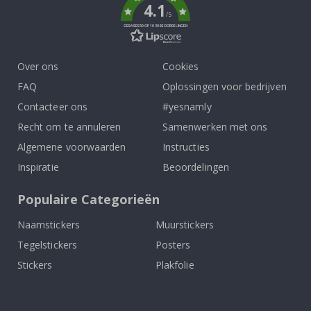
4.1
/5
GEBASEERD OP 1030 BEOORDELINGEN
Over ons
Cookies
FAQ
Oplossingen voor bedrijven
Contacteer ons
#yesnamly
Recht om te annuleren
Samenwerken met ons
Algemene voorwaarden
Instructies
Inspiratie
Beoordelingen
Populaire Categorieën
Naamstickers
Muurstickers
Tegelstickers
Posters
Stickers
Plakfolie