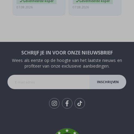
Geverifieerde koper
Geverifieerde koper
07.08.2026
07.08.2026
07.
SCHRIJF JE IN VOOR ONZE NIEUWSBRIEF
Wees als eerste op de hoogte van het laatste nieuws en
profiteer van onze exclusieve aanbiedingen.
INSCHRIJVEN
Tik
To
k