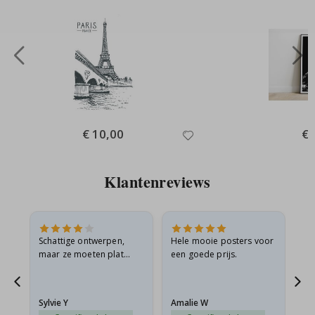
Special
€ 10,00
Spe
€ 
Price
Pri
Klantenreviews
Schattige ontwerpen,
Hele mooie posters voor
All
maar ze moeten plat
een goede prijs.
verzonden worden in een
s
stevige envelop. Omdat
ze opgerold en een
Sylvie Y
Amalie W
Ka
beetje…