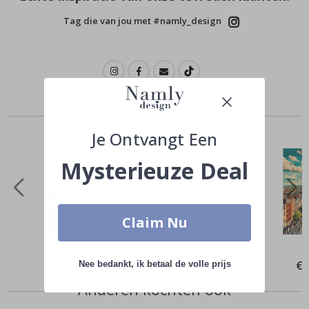
Tag die van jou met #namly_design
Vergelijkbare producten
Je Ontvangt Een
Mysterieuze Deal
Claim Nu
Special
€ 10,00
Spe
€ 
Nee bedankt, ik betaal de volle prijs
Price
Pri
Anderen kochten ook