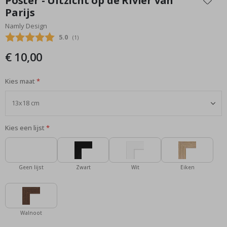
Poster - Uitzicht op de Rivier van
het
Parijs
begin
Namly Design
van
de
Gemiddelde beoordeling:
5.0
(
aantal stemmen:
1
)
afbeeldingen-
€ 10,00
gallerij
Kies maat
Kies een lijst
Geen lijst
Zwart
Wit
Eiken
Walnoot