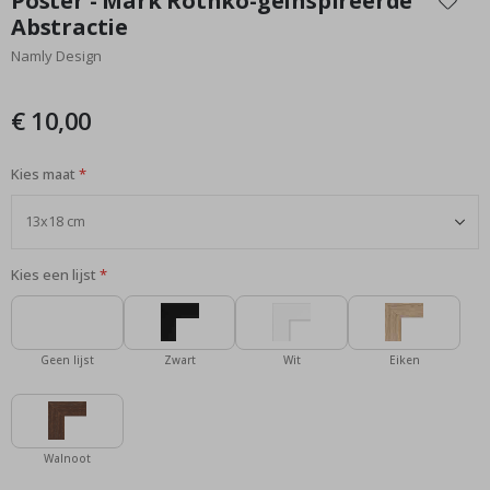
Poster - Mark Rothko-geïnspireerde
het
Abstractie
begin
Namly Design
van
de
afbeeldingen-
€ 10,00
gallerij
Kies maat
Kies een lijst
Geen lijst
Zwart
Wit
Eiken
Walnoot