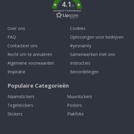
4.1
/5
GEBASEERD OP 1030 BEOORDELINGEN
Over ons
Cookies
FAQ
Oplossingen voor bedrijven
Contacteer ons
#yesnamly
Recht om te annuleren
Samenwerken met ons
Algemene voorwaarden
Instructies
Inspiratie
Beoordelingen
Populaire Categorieën
Naamstickers
Muurstickers
Tegelstickers
Posters
Stickers
Plakfolie