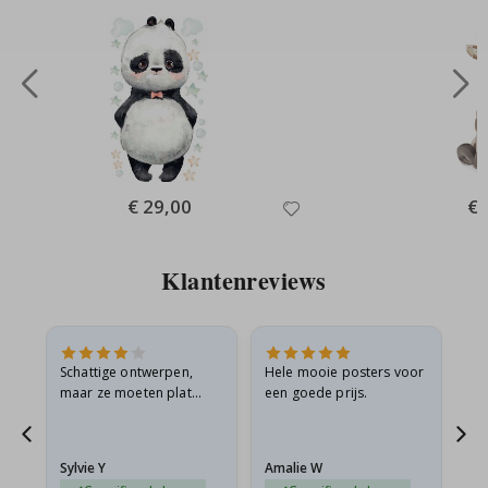
Special
€ 29,00
Spe
€ 
Price
Pri
Klantenreviews
Schattige ontwerpen,
Hele mooie posters voor
All
maar ze moeten plat
een goede prijs.
verzonden worden in een
s
stevige envelop. Omdat
ze opgerold en een
Sylvie Y
Amalie W
Ka
beetje…