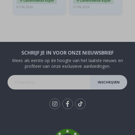
Geverifieerde koper
Geverifieerde koper
07.08.2026
07.08.2026
07.
SCHRIJF JE IN VOOR ONZE NIEUWSBRIEF
Wees als eerste op de hoogte van het laatste nieuws en
profiteer van onze exclusieve aanbiedingen.
INSCHRIJVEN
Tik
To
k