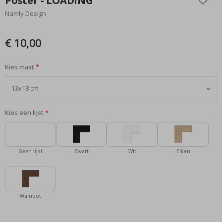
Poster - LOADING
het
Namly Design
begin
van
de
€ 10,00
afbeeldingen-
gallerij
Kies maat
Kies een lijst
Geen lijst
Zwart
Wit
Eiken
Walnoot