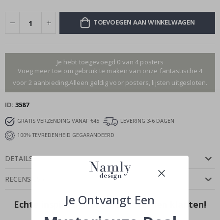
TOEVOEGEN AAN WINKELWAGEN
Je hebt toegevoegd 0 van 4 posters
Voeg meer toe om gebruik te maken van onze fantastische 4
voor 2 aanbieding.Alleen geldig voor posters, lijsten uitgesloten.
ID
3587
GRATIS VERZENDING VANAF €45
LEVERING 3-6 DAGEN
100% TEVREDENHEID GEGARANDEERD
DETAILS
RECENSIES
(
)
Je Ontvangt Een
Echte inspiratie van onze tevreden klanten!