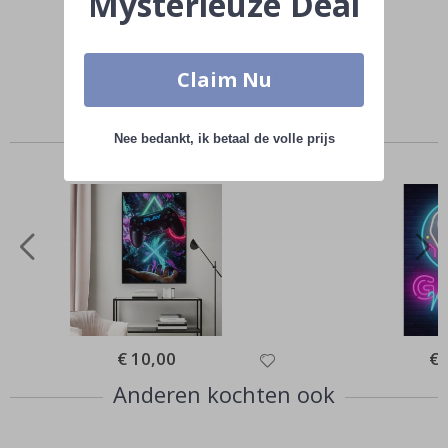
Mysterieuze Deal
Tag die van jou met #namly_design
Claim Nu
Vergelijkbare producten
Nee bedankt, ik betaal de volle prijs
Special
€ 10,00
Spe
€ 
Price
Pri
Anderen kochten ook