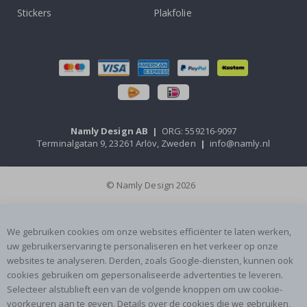
Stickers
Plakfolie
Namly Design AB
|
ORG: 559216-9097
Terminalgatan 9, 23261 Arlöv, Zweden
|
info@namly.nl
© Namly Design 2026
We gebruiken cookies om onze websites efficiënter te laten werken,
uw gebruikerservaring te personaliseren en het verkeer op onze
websites te analyseren. Derden, zoals Google-diensten, kunnen ook
cookies gebruiken om gepersonaliseerde advertenties te leveren.
Selecteer alstublieft een van de volgende knoppen om uw cookie-
voorkeuren aan te geven. Details over de cookies die we gebruiken,