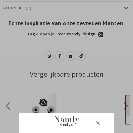
RECENSIES
(
0
)
Echte inspiratie van onze tevreden klanten!
Tag die van jou met #namly_design
Vergelijkbare producten