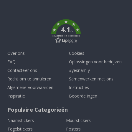
Tik
To
k
4.1
/5
GEBASEERD OP 1031 BEOORDELINGEN
Over ons
Cookies
FAQ
Oplossingen voor bedrijven
Contacteer ons
#yesnamly
Recht om te annuleren
Samenwerken met ons
Algemene voorwaarden
Instructies
Inspiratie
Beoordelingen
Populaire Categorieën
Naamstickers
Muurstickers
Tegelstickers
Posters