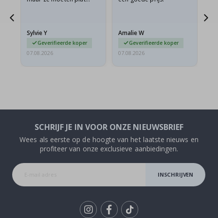
verzonden worden in een
s
stevige envelop. Omdat
ze opgerold en een
Sylvie Y
Amalie W
Ka
beetje…
Geverifieerde koper
Geverifieerde koper
07.08.2026
07.08.2026
07.
SCHRIJF JE IN VOOR ONZE NIEUWSBRIEF
Wees als eerste op de hoogte van het laatste nieuws en
profiteer van onze exclusieve aanbiedingen.
INSCHRIJVEN