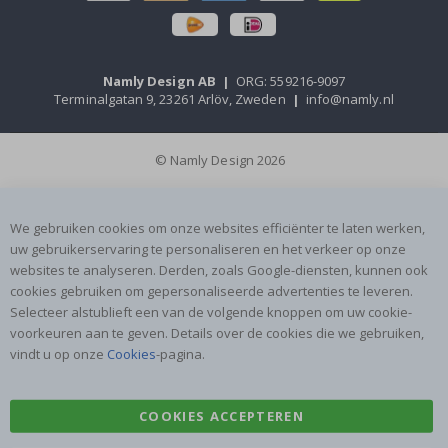
Namly Design AB
|
ORG: 559216-9097
Terminalgatan 9, 23261 Arlöv, Zweden
|
info@namly.nl
© Namly Design 2026
We gebruiken cookies om onze websites efficiënter te laten werken,
uw gebruikerservaring te personaliseren en het verkeer op onze
websites te analyseren. Derden, zoals Google-diensten, kunnen ook
cookies gebruiken om gepersonaliseerde advertenties te leveren.
Selecteer alstublieft een van de volgende knoppen om uw cookie-
voorkeuren aan te geven. Details over de cookies die we gebruiken,
vindt u op onze
Cookies
-pagina.
COOKIES ACCEPTEREN