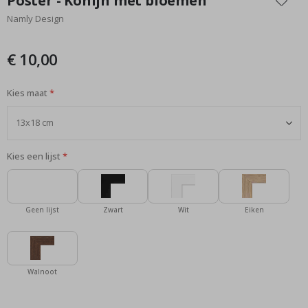
Poster - Konijn met bloemen
het
Namly Design
begin
van
de
€ 10,00
afbeeldingen-
gallerij
Kies maat
Kies een lijst
Geen lijst
Zwart
Wit
Eiken
Walnoot