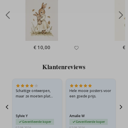
Special
€ 10,00
Spe
€ 
Price
Pri
Klantenreviews
Schattige ontwerpen,
Hele mooie posters voor
All
maar ze moeten plat
een goede prijs.
verzonden worden in een
s
stevige envelop. Omdat
ze opgerold en een
Sylvie Y
Amalie W
Ka
beetje…
Geverifieerde koper
Geverifieerde koper
07.08.2026
07.08.2026
07.