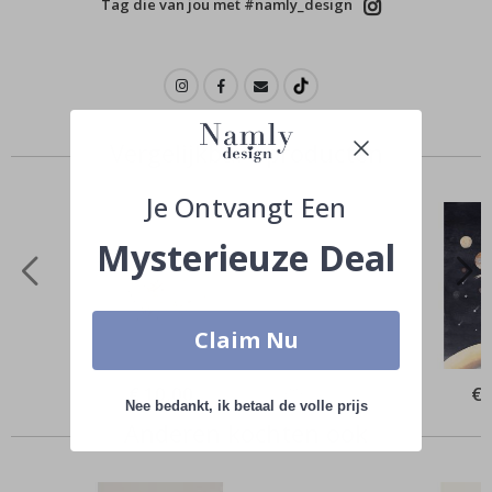
Tag die van jou met #namly_design
Vergelijkbare producten
Je Ontvangt Een
Mysterieuze Deal
Claim Nu
Special
€ 10,00
Spe
€ 
Price
Pri
Nee bedankt, ik betaal de volle prijs
Anderen kochten ook