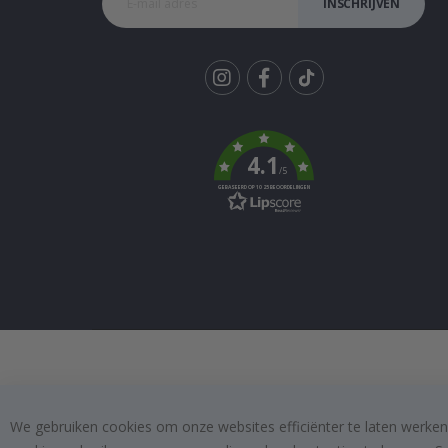
INSCHRIJVEN
Tik
To
k
4.1
/5
GEBASEERD OP 1025 BEOORDELINGEN
We gebruiken cookies om onze websites efficiënter te laten werken