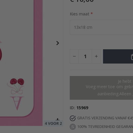
Kies maat
Special
10,00 €
Price
Je hebt
Voeg meer toe om gebru
aanbieding.Alleen 
ID
15969
GRATIS VERZENDING VANAF €4
100% TEVREDENHEID GEGARA