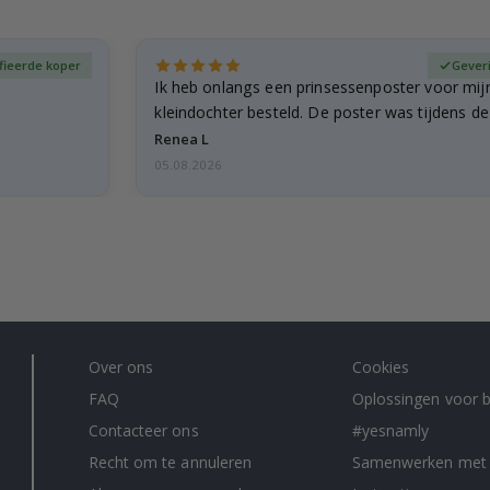
fieerde koper
Gever
Ik heb onlangs een prinsessenposter voor mij
kleindochter besteld. De poster was tijdens d
licht…
Renea L
05.08.2026
Over ons
Cookies
FAQ
Oplossingen voor b
Contacteer ons
#yesnamly
Recht om te annuleren
Samenwerken met