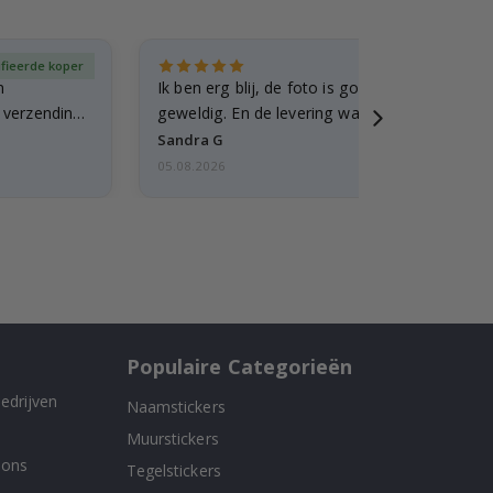
ifieerde koper
Gever
n
Ik ben erg blij, de foto is goed gelukt en de lij
e verzending
geweldig. En de levering was snel.
Sandra G
05.08.2026
Populaire Categorieën
edrijven
Naamstickers
Muurstickers
 ons
Tegelstickers