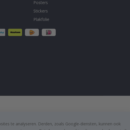
Posters
Stickers
Plakfolie
bsites te analyseren. Derden, zoals Google-diensten, kunnen ook