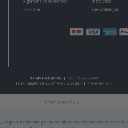
Algemene voorwaarden
Instructies
Inspiratie
Beoordelingen
Namly Design AB
|
ORG: 559216-9097
Terminalgatan 9, 23261 Arlöv, Zweden
|
info@namly.nl
© Namly Design 2026
, uw gebruikerservaring te personaliseren en het verkeer op onze we