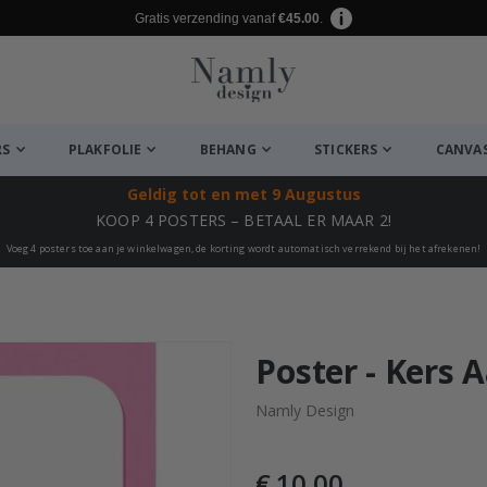
Gratis verzending vanaf
€45.00
.
RS
PLAKFOLIE
BEHANG
STICKERS
CANVA
Geldig tot
en met 9 Augustus
KOOP 4 POSTERS – BETAAL ER MAAR 2!
Voeg 4 posters toe aan je winkelwagen, de korting wordt automatisch verrekend bij het afrekenen!
euk ✔
Poster - Kers 
Namly Design
€ 10,00