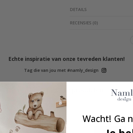
DETAILS
RECENSIES
(
0
)
Echte inspiratie van onze tevreden klanten!
Tag die van jou met #namly_design
Vergelijkbare producten
Wacht! Ga n