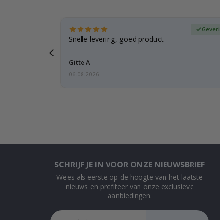
fieerde koper
Geveri
, gezien de
Snelle levering, goed product
voren
Gitte A
06.08.2026
SCHRIJF JE IN VOOR ONZE NIEUWSBRIEF
Wees als eerste op de hoogte van het laatste
nieuws en profiteer van onze exclusieve
aanbiedingen.