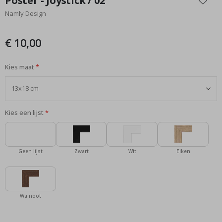
Poster - Joystick / 02
het
Namly Design
begin
van
de
€ 10,00
afbeeldingen-
gallerij
Kies maat
Kies een lijst
Geen lijst
Zwart
Wit
Eiken
Walnoot