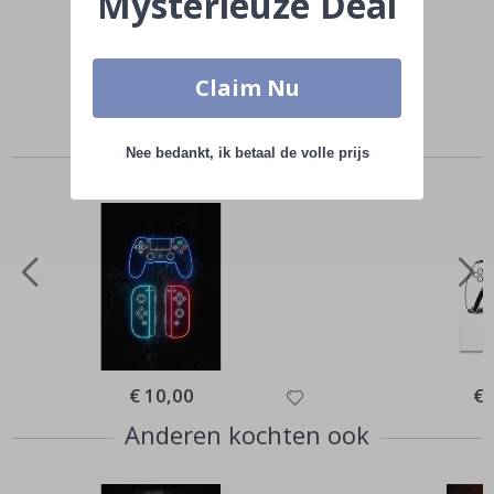
Mysterieuze Deal
Tag die van jou met #namly_design
Claim Nu
Vergelijkbare producten
Nee bedankt, ik betaal de volle prijs
Special
€ 10,00
Spe
€ 
Price
Pri
Anderen kochten ook