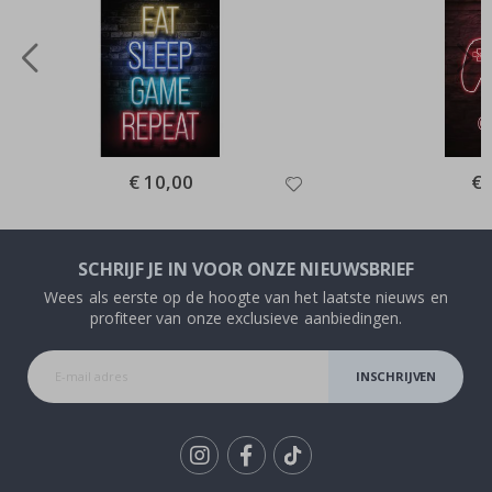
Special
€ 10,00
Spe
€ 
Price
Pri
SCHRIJF JE IN VOOR ONZE NIEUWSBRIEF
Wees als eerste op de hoogte van het laatste nieuws en
profiteer van onze exclusieve aanbiedingen.
INSCHRIJVEN
Tik