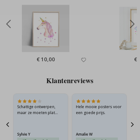
Special
€ 10,00
Spe
€ 
Price
Pri
Klantenreviews
Schattige ontwerpen,
Hele mooie posters voor
All
maar ze moeten plat
een goede prijs.
verzonden worden in een
s
stevige envelop. Omdat
ze opgerold en een
Sylvie Y
Amalie W
Ka
beetje…