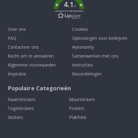
4.1
/5
GEBASEERD OP 1032 BEOORDELINGEN
Over ons
Cookies
FAQ
Oplossingen voor bedrijven
Contacteer ons
#yesnamly
Recht om te annuleren
Samenwerken met ons
Algemene voorwaarden
Instructies
Inspiratie
Beoordelingen
Populaire Categorieën
Naamstickers
Muurstickers
Tegelstickers
Posters
Stickers
Plakfolie