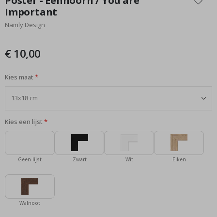
Poster - Eenhoorn / You are
het
Important
begin
Namly Design
van
de
afbeeldingen-
€ 10,00
gallerij
Kies maat
Kies een lijst
Geen lijst
Zwart
Wit
Eiken
Walnoot