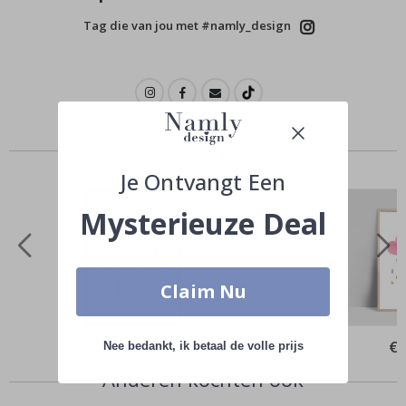
Tag die van jou met #namly_design
Vergelijkbare producten
Je Ontvangt Een
Mysterieuze Deal
Claim Nu
Special
€ 10,00
Spe
€ 
Nee bedankt, ik betaal de volle prijs
Price
Pri
Anderen kochten ook