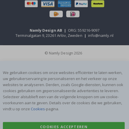
Namly Design AB
|
ORG: 559216-9097
Terminalgatan 9, 23261 Arlöv, Zweden
|
info@namly.nl
© Namly Design 2026
We gebruiken cookies om onze websites efficiënter te laten werken,
uw gebruikerservaring te personaliseren en het verkeer op onze
websites te analyseren. Derden, zoals Google-diensten, kunnen ook
cookies gebruiken om gepersonaliseerde advertenties te leveren.
Selecteer alstublieft een van de volgende knoppen om uw cookie-
voorkeuren aan te geven. Details over de cookies die we gebruiken,
vindt u op onze
Cookies
-pagina.
COOKIES ACCEPTEREN