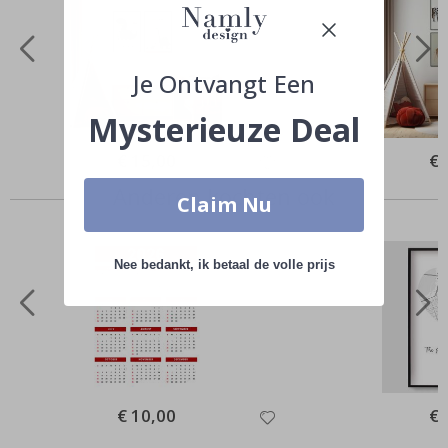
Je Ontvangt Een
Mysterieuze Deal
Special
€ 15,00
Spe
€ 
Price
Pri
Anderen kochten ook
Claim Nu
Nee bedankt, ik betaal de volle prijs
Special
€ 10,00
Spe
€ 
Price
Pri