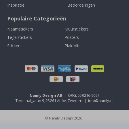
Inspiratie
Beoordelingen
Populaire Categorieën
Naamstickers
Muurstickers
Tegelstickers
Posters
Stickers
Plakfolie
Namly Design AB
|
ORG: 559216-9097
Terminalgatan 9, 23261 Arlöv, Zweden
|
info@namly.nl
© Namly Design 2026