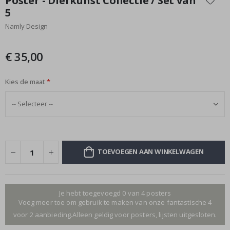
Poster - Dierkunst Collectie / Set van
het
5
begin
Namly Design
van
de
afbeeldingen-
€ 35,00
gallerij
Kies de maat
TOEVOEGEN AAN WINKELWAGEN
Je hebt toegevoegd 0 van 4 posters
Voeg meer toe om gebruik te maken van onze fantastische 4
voor 2 aanbieding.Alleen geldig voor posters, lijsten uitgesloten.