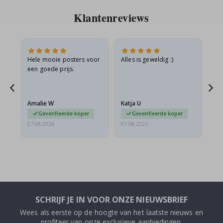
Klantenreviews
is
Hele mooie posters voor
Alles is geweldig :)
Sn
is
een goede prijs.
pr
Amalie W
Katja U
Gi
Geverifieerde koper
Geverifieerde koper
07.08.2026
07.08.2026
06.
SCHRIJF JE IN VOOR ONZE NIEUWSBRIEF
Wees als eerste op de hoogte van het laatste nieuws en
profiteer van onze exclusieve aanbiedingen.