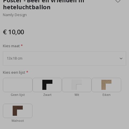
Poster - Beer en vrienden in
het
heteluchtballon
begin
Namly Design
van
de
afbeeldingen-
€ 10,00
gallerij
Kies maat
Kies een lijst
Geen lijst
Zwart
Wit
Eiken
Walnoot