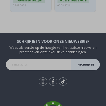
Geverifieerde koper
Geverifieerde koper
07.08.2026
07.08.2026
07.
SCHRIJF JE IN VOOR ONZE NIEUWSBRIEF
Wees als eerste op de hoogte van het laatste nieuws en
profiteer van onze exclusieve aanbiedingen.
INSCHRIJVEN
Tik
To
k