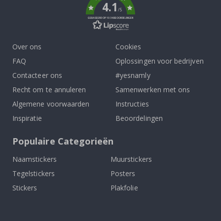
4.1
/5
GEBASEERD OP 1034 BEOORDELINGEN
Over ons
Cookies
FAQ
Oplossingen voor bedrijven
Contacteer ons
#yesnamly
Recht om te annuleren
Samenwerken met ons
Algemene voorwaarden
Instructies
Inspiratie
Beoordelingen
Populaire Categorieën
Naamstickers
Muurstickers
Tegelstickers
Posters
Stickers
Plakfolie