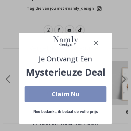
Tag die van jou met #namly_design
Vergelijkbare producten
Je Ontvangt Een
Mysterieuze Deal
Claim Nu
Special
€ 10,00
Spe
€ 
Nee bedankt, ik betaal de volle prijs
Price
Pri
Anderen kochten ook