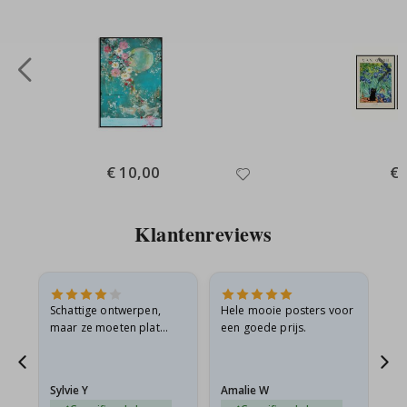
Special
€ 10,00
Spe
€ 
Price
Pri
Klantenreviews
Schattige ontwerpen,
Hele mooie posters voor
All
maar ze moeten plat
een goede prijs.
verzonden worden in een
s
stevige envelop. Omdat
ze opgerold en een
Sylvie Y
Amalie W
Ka
beetje…