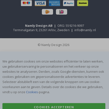
Namly Design AB
|
ORG: 559216-9097
Terminalgatan 9, 23261 Arlöv, Zweden
|
info@namly.nl
© Namly Design 2026
We gebruiken cookies om onze websites efficiënter te laten werken,
uw gebruikerservaring te personaliseren en het verkeer op onze
websites te analyseren. Derden, zoals Google-diensten, kunnen ook
cookies gebruiken om gepersonaliseerde advertenties te leveren.
Selecteer alstublieft een van de volgende knoppen om uw cookie-
voorkeuren aan te geven. Details over de cookies die we gebruiken,
vindt u op onze
Cookies
-pagina.
COOKIES ACCEPTEREN