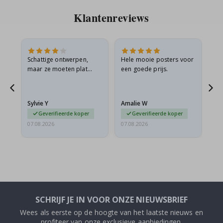
Klantenreviews
Schattige ontwerpen,
Hele mooie posters voor
All
maar ze moeten plat
een goede prijs.
verzonden worden in een
s
stevige envelop. Omdat
ze opgerold en een
Sylvie Y
Amalie W
Ka
beetje…
Geverifieerde koper
Geverifieerde koper
07.08.2026
07.08.2026
07.
SCHRIJF JE IN VOOR ONZE NIEUWSBRIEF
Wees als eerste op de hoogte van het laatste nieuws en
profiteer van onze exclusieve aanbiedingen.