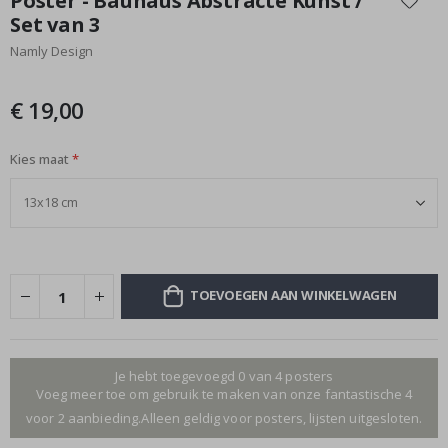
Poster - Bauhaus Abstracte Kunst /
het
Set van 3
begin
Namly Design
van
de
afbeeldingen-
€ 19,00
gallerij
Kies maat
TOEVOEGEN AAN WINKELWAGEN
Je hebt toegevoegd 0 van 4 posters
Voeg meer toe om gebruik te maken van onze fantastische 4
voor 2 aanbieding.Alleen geldig voor posters, lijsten uitgesloten.