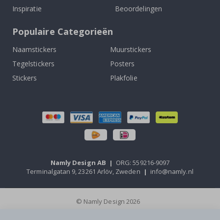
Inspiratie
Beoordelingen
Populaire Categorieën
Naamstickers
Muurstickers
Tegelstickers
Posters
Stickers
Plakfolie
Namly Design AB
|
ORG: 559216-9097
Terminalgatan 9, 23261 Arlöv, Zweden
|
info@namly.nl
© Namly Design 2026