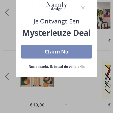
Je Ontvangt Een
Mysterieuze Deal
Special
€ 24,00
Spe
€ 
Price
Pri
Anderen kochten ook
Claim Nu
Nee bedankt, ik betaal de volle prijs
Special
€ 19,00
Spe
€ 
Price
Pri