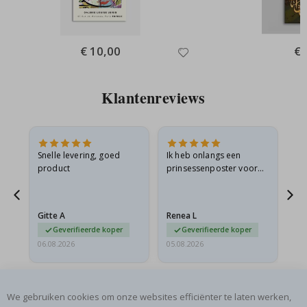
Special
€ 10,00
Spe
€ 
Price
Pri
Klantenreviews
 en
Snelle levering, goed
Ik heb onlangs een
Ik 
product
prinsessenposter voor
goe
ad
mijn kleindochter
oo
d
besteld. De poster was
lev
tijdens de verzending
Gitte A
Renea L
Sa
licht…
Geverifieerde koper
Geverifieerde koper
06.08.2026
05.08.2026
05.
We gebruiken cookies om onze websites efficiënter te laten werken,