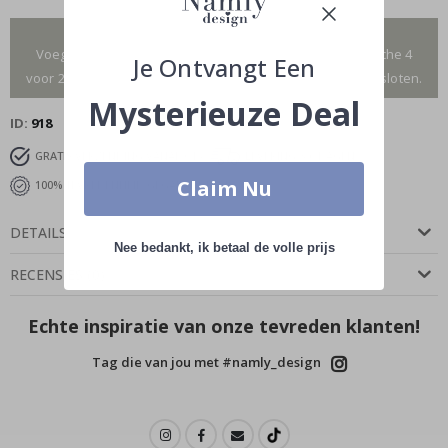
Je hebt toegevoegd 0 van 4 posters
Voeg meer toe om gebruik te maken van onze fantastische 4
Je Ontvangt Een
voor 2 aanbieding.Alleen geldig voor posters, lijsten uitgesloten.
Mysterieuze Deal
ID
918
GRATIS VERZENDING VANAF €45
LEVERING 3-6 DAGEN
Claim Nu
100% TEVREDENHEID GEGARANDEERD
DETAILS
Nee bedankt, ik betaal de volle prijs
RECENSIES
(
0
)
Echte inspiratie van onze tevreden klanten!
Tag die van jou met #namly_design