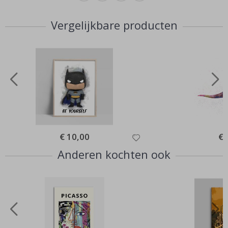
Vergelijkbare producten
Special
€ 10,00
Spe
€ 
Price
Pri
Anderen kochten ook