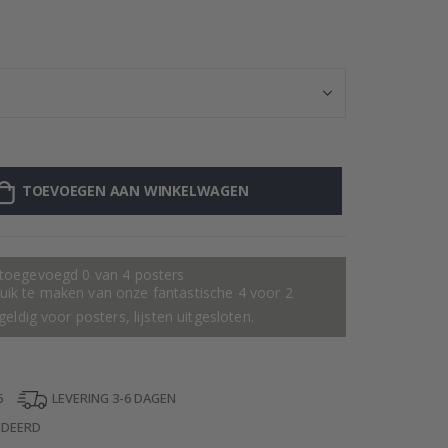
Gepersonalisee
TOEVOEGEN AAN WINKELWAGEN
 toegevoegd 0 van 4 posters
ik te maken van onze fantastische 4 voor 2
geldig voor posters, lijsten uitgesloten.
5
LEVERING 3-6 DAGEN
NDEERD