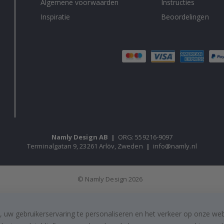
Algemene voorwaarden
Instructies
Inspiratie
Beoordelingen
Namly Design AB
|
ORG: 559216-9097
Terminalgatan 9, 23261 Arlöv, Zweden
|
info@namly.nl
© Namly Design 2026
, uw gebruikerservaring te personaliseren en het verkeer op onze we