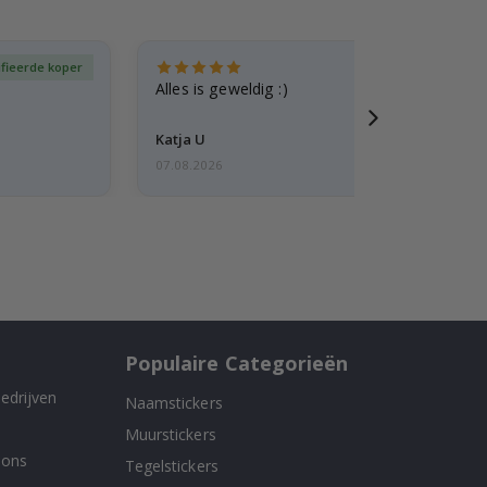
ifieerde koper
Gever
Alles is geweldig :)
Katja U
07.08.2026
Populaire Categorieën
edrijven
Naamstickers
Muurstickers
 ons
Tegelstickers