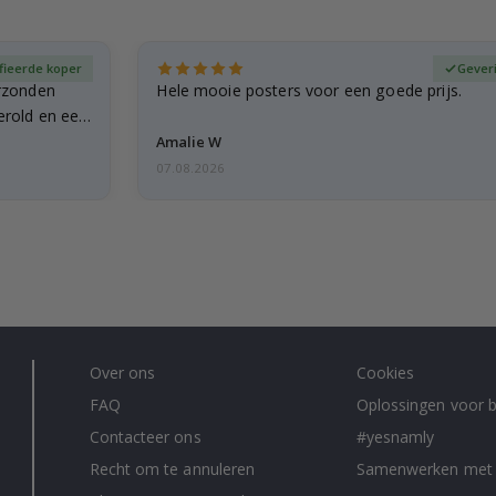
fieerde koper
Gever
rzonden
Hele mooie posters voor een goede prijs.
erold en een
Amalie W
07.08.2026
Over ons
Cookies
FAQ
Oplossingen voor b
Contacteer ons
#yesnamly
Recht om te annuleren
Samenwerken met