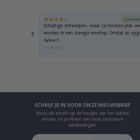
fieerde koper
Geveri
n
Schattige ontwerpen, maar ze moeten plat ve
 verzending
worden in een stevige envelop. Omdat ze opg
beetje…
Sylvie Y
07.08.2026
SCHRIJF JE IN VOOR ONZE NIEUWSBRIEF
Wees als eerste op de hoogte van het laatste
nieuws en profiteer van onze exclusieve
aanbiedingen.