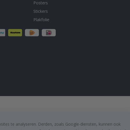
Posters
Stickers
Plakfolie
bsites te analyseren. Derden, zoals Google-diensten, kunnen ook