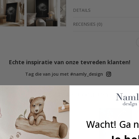
DETAILS
RECENSIES
(
0
)
Echte inspiratie van onze tevreden klanten!
Tag die van jou met #namly_design
Vergelijkbare producten
Wacht! Ga n