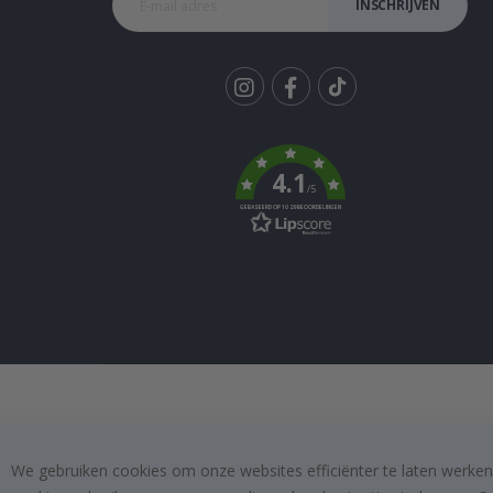
INSCHRIJVEN
Tik
To
k
4.1
/5
GEBASEERD OP 1029 BEOORDELINGEN
We gebruiken cookies om onze websites efficiënter te laten werken