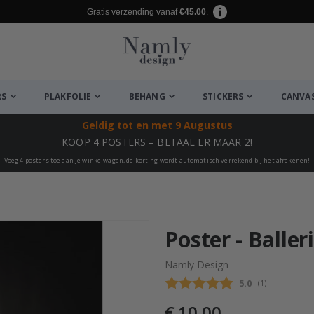
Gratis verzending vanaf
€45.00
.
RS
PLAKFOLIE
BEHANG
STICKERS
CANVA
Geldig tot
en met 9 Augustus
KOOP 4 POSTERS – BETAAL ER MAAR 2!
Voeg 4 posters toe aan je winkelwagen, de korting wordt automatisch verrekend bij het afrekenen!
euk ✔
Poster - Baller
Namly Design
Gemiddelde beo
5.0
(
aantal stemme
1
)
€ 10,00