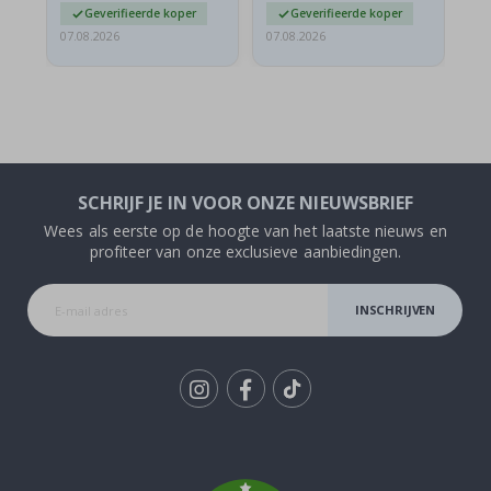
Geverifieerde koper
Geverifieerde koper
07.08.2026
07.08.2026
07.
SCHRIJF JE IN VOOR ONZE NIEUWSBRIEF
Wees als eerste op de hoogte van het laatste nieuws en
profiteer van onze exclusieve aanbiedingen.
INSCHRIJVEN
Tik
To
k