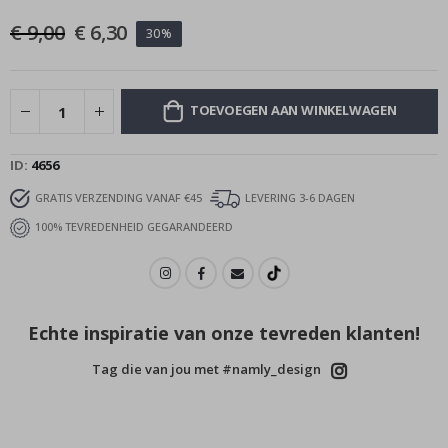
afbeeldingen-
€ 9,00
€ 6,30
30%
gallerij
TOEVOEGEN AAN WINKELWAGEN
ID
4656
GRATIS VERZENDING VANAF €45
LEVERING 3-6 DAGEN
100% TEVREDENHEID GEGARANDEERD
Echte inspiratie van onze tevreden klanten!
Tag die van jou met #namly_design