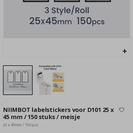
Verjaardagscollage met Lied
Special
17,00 €
Price
Ga
naar
NIIMBOT labelstickers voor D101 25 x
het
45 mm / 150 stuks / meisje
begin
25 x 45mm / 150 pcs
van
de