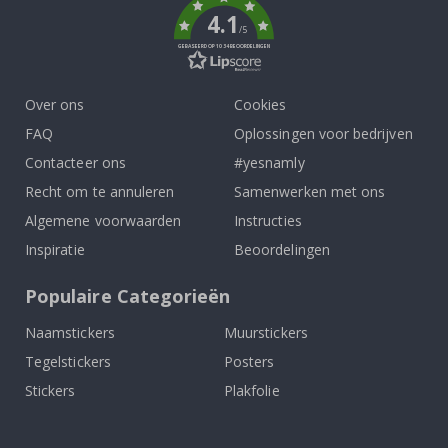
4.1
/5
GEBASEERD OP 1034 BEOORDELINGEN
Over ons
Cookies
FAQ
Oplossingen voor bedrijven
Contacteer ons
#yesnamly
Recht om te annuleren
Samenwerken met ons
Algemene voorwaarden
Instructies
Inspiratie
Beoordelingen
Populaire Categorieën
Naamstickers
Muurstickers
Tegelstickers
Posters
Stickers
Plakfolie