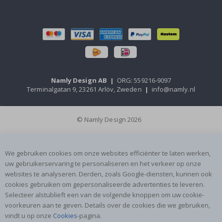
Namly Design AB
|
ORG: 559216-9097
Terminalgatan 9, 23261 Arlöv, Zweden
|
info@namly.nl
© Namly Design 2026
We gebruiken cookies om onze websites efficiënter te laten werken,
uw gebruikerservaring te personaliseren en het verkeer op onze
websites te analyseren. Derden, zoals Google-diensten, kunnen ook
cookies gebruiken om gepersonaliseerde advertenties te leveren.
Selecteer alstublieft een van de volgende knoppen om uw cookie-
voorkeuren aan te geven. Details over de cookies die we gebruiken,
vindt u op onze
Cookies
-pagina.