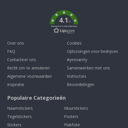
To
k
4.1
/5
GEBASEERD OP 1025 BEOORDELINGEN
Over ons
Cookies
FAQ
Oplossingen voor bedrijven
Contacteer ons
#yesnamly
Recht om te annuleren
Samenwerken met ons
Algemene voorwaarden
Instructies
Inspiratie
Beoordelingen
Populaire Categorieën
Naamstickers
Muurstickers
Tegelstickers
Posters
Stickers
Plakfolie