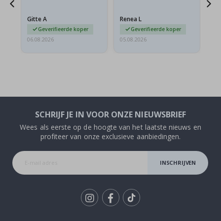
d
besteld. De poster was
lev
tijdens de verzending
Gitte A
Renea L
Sa
licht…
Geverifieerde koper
Geverifieerde koper
06.08.2026
05.08.2026
05.
SCHRIJF JE IN VOOR ONZE NIEUWSBRIEF
Wees als eerste op de hoogte van het laatste nieuws en
profiteer van onze exclusieve aanbiedingen.
INSCHRIJVEN
Tik