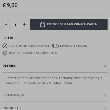
afbeeldingen-
€ 9,00
gallerij
TOEVOEGEN AAN WINKELWAGEN
ID
115
GRATIS VERZENDING VANAF €45
LEVERING 3-6 DAGEN
100% TEVREDENHEID GEGARANDEERD
DETAILS
Perfect voor de dierenliefhebber! Dit schattige katje siert graag je
lampknop. Een deel van de kat...
Meer Lezen
RECENSIES
(
3
)
INSTRUCTIE