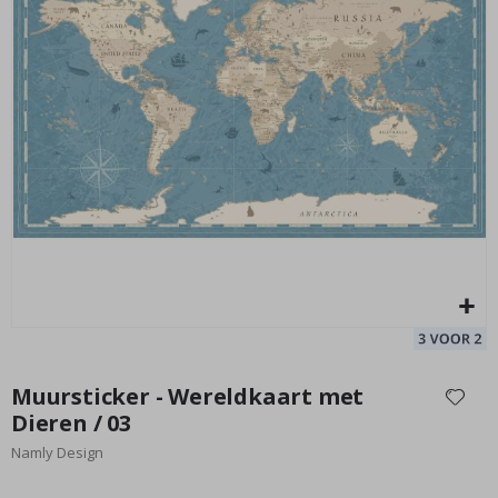
afbeeldingen-
gallerij
Muurstickers - Ruimteraketten
Mu
Special
29,00 €
Price
Ga
naar
Muursticker - Wereldkaart met
het
Dieren / 03
begin
Namly Design
van
de