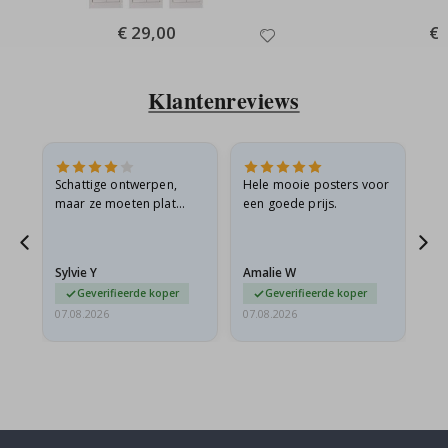
Special
€ 29,00
Spe
€ 
Price
Pri
Klantenreviews
Schattige ontwerpen,
Hele mooie posters voor
All
maar ze moeten plat
een goede prijs.
verzonden worden in een
s
stevige envelop. Omdat
ze opgerold en een
Sylvie Y
Amalie W
Ka
beetje…
Geverifieerde koper
Geverifieerde koper
07.08.2026
07.08.2026
07.