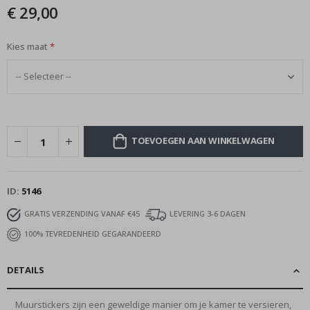
afbeeldingen-
€ 29,00
gallerij
Kies maat
TOEVOEGEN AAN WINKELWAGEN
ID
5146
GRATIS VERZENDING VANAF €45
LEVERING 3-6 DAGEN
100% TEVREDENHEID GEGARANDEERD
DETAILS
Muurstickers zijn een geweldige manier om je kamer te versieren,