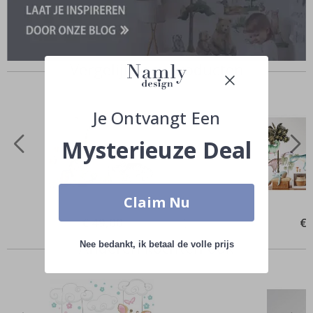
Vergelijkbare producten
Je Ontvangt Een
Mysterieuze Deal
Claim Nu
Special
€ 49,00
Spe
€ 
Price
Pri
Anderen kochten ook
Nee bedankt, ik betaal de volle prijs