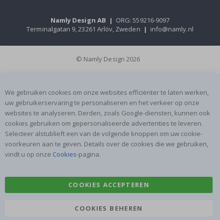
Namly Design AB
|
ORG: 559216-9097
Terminalgatan 9, 23261 Arlöv, Zweden
|
info@namly.nl
© Namly Design 2026
We gebruiken cookies om onze websites efficiënter te laten werken,
uw gebruikerservaring te personaliseren en het verkeer op onze
websites te analyseren. Derden, zoals Google-diensten, kunnen ook
cookies gebruiken om gepersonaliseerde advertenties te leveren.
Selecteer alstublieft een van de volgende knoppen om uw cookie-
voorkeuren aan te geven. Details over de cookies die we gebruiken,
vindt u op onze
Cookies
-pagina.
COOKIES ACCEPTEREN
COOKIES BEHEREN