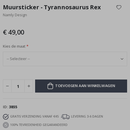
naar
Muursticker - Tyrannosaurus Rex
het
Namly Design
begin
van
de
€ 49,00
afbeeldingen-
gallerij
Kies de maat
TOEVOEGEN AAN WINKELWAGEN
ID
3855
GRATIS VERZENDING VANAF €45
LEVERING 3-6 DAGEN
100% TEVREDENHEID GEGARANDEERD