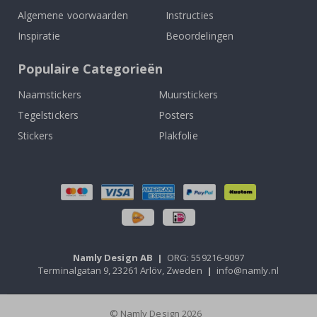
Algemene voorwaarden
Instructies
Inspiratie
Beoordelingen
Populaire Categorieën
Naamstickers
Muurstickers
Tegelstickers
Posters
Stickers
Plakfolie
Namly Design AB
|
ORG: 559216-9097
Terminalgatan 9, 23261 Arlöv, Zweden
|
info@namly.nl
© Namly Design 2026