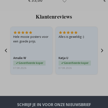
€ 35,00
€ 
Price
Pri
Klantenreviews
is
Hele mooie posters voor
Alles is geweldig :)
Sn
is
een goede prijs.
pr
Amalie W
Katja U
Gi
Geverifieerde koper
Geverifieerde koper
07.08.2026
07.08.2026
06.
SCHRIJF JE IN VOOR ONZE NIEUWSBRIEF