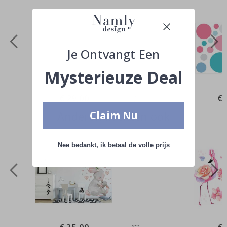
Je Ontvangt Een
Mysterieuze Deal
Special
€ 29,00
Spe
€ 
Price
Pri
Claim Nu
Anderen kochten ook
Nee bedankt, ik betaal de volle prijs
Special
Spe