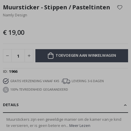
naar
Muursticker - Stippen / Pasteltinten
het
Namly Design
begin
van
de
€ 19,00
afbeeldingen-
gallerij
TOEVOEGEN AAN WINKELWAGEN
ID
1966
GRATIS VERZENDING VANAF €45
LEVERING 3-6 DAGEN
100% TEVREDENHEID GEGARANDEERD
DETAILS
Muurstickers zijn een geweldige manier om de kamer van je kind
te versieren, er is geen betere en...
Meer Lezen