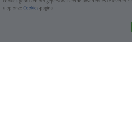
cookies gebruiken om gepersonaliseerde advertenties te leveren. S
INSCHRIJVEN
u op onze
Cookies
-pagina.
Tik
To
k
4.1
/5
GEBASEERD OP 1024 BEOORDELINGEN