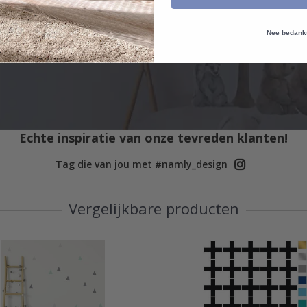
Nee bedank
Echte inspiratie van onze tevreden klanten!
Tag die van jou met #namly_design
Vergelijkbare producten