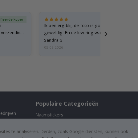
ifieerde koper
Gever
n
Ik ben erg blij, de foto is goed gelukt en de lij
e verzending
geweldig. En de levering was snel.
Sandra G
05.08.2026
Populaire Categorieën
edrijven
Naamstickers
Muurstickers
 ons
bsites te analyseren. Derden, zoals Google-diensten, kunnen ook
Tegelstickers