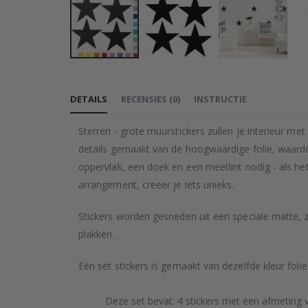
Ga
naar
DETAILS
RECENSIES
(
0
)
INSTRUCTIE
het
begin
Sterren - grote muurstickers zullen je interieur me
van
details gemaakt van de hoogwaardige folie, waard
de
oppervlak, een doek en een meetlint nodig - als he
afbeeldingen-
arrangement, creëer je iets unieks.
gallerij
Stickers worden gesneden uit een speciale matte, 
plakken.
Eén set stickers is gemaakt van dezelfde kleur folie
Deze set bevat: 4 stickers met een afmeting