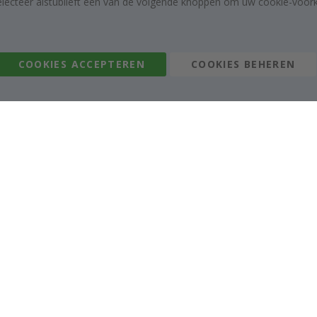
electeer alstublieft een van de volgende knoppen om uw cookie-voorke
Algemene voorwaarden
Instructies
Inspiratie
Beoordelingen
COOKIES ACCEPTEREN
COOKIES BEHEREN
Namly Design AB
|
ORG: 559216-9097
Terminalgatan 9, 23261 Arlöv, Zweden
|
info@namly.nl
© Namly Design 2026