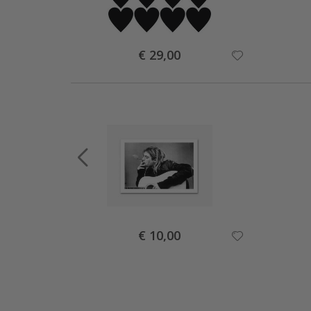
Special
€ 29,00
Price
Special
€ 10,00
Price