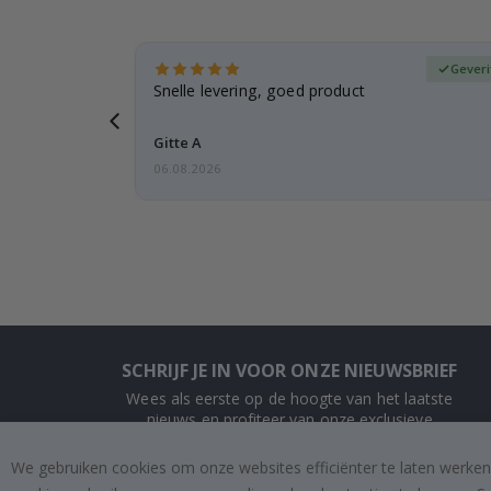
fieerde koper
Geveri
, gezien de
Snelle levering, goed product
voren
Gitte A
06.08.2026
SCHRIJF JE IN VOOR ONZE NIEUWSBRIEF
Wees als eerste op de hoogte van het laatste
nieuws en profiteer van onze exclusieve
aanbiedingen.
We gebruiken cookies om onze websites efficiënter te laten werken