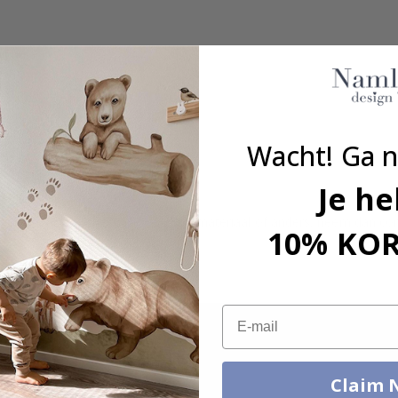
inaat
raling
grond
Wacht! Ga n
Je he
grootte, hoeveelheid, kleur, vorm, materiaal of anders, neem dan co
10% KO
kt.
Email
Claim 