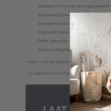
Materiaal: PVC-folie van de hoogste kwaliteit
Bescherming: bestand tegen krassen mat lam
Duurzaam: folie bestand tegen vocht en UV-st
Snijd: uit de contour - ze hebben geen achter
Pakket: geen afval, verzonden in biotubes
Instructies inbegrepen
Indien u speciale wensen heeft, zoals aangepaste 
De laatste foto toont hoe het product wordt verpa