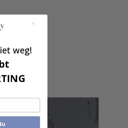
iet weg!
bt
ntact met ons op.
RTING
Nu