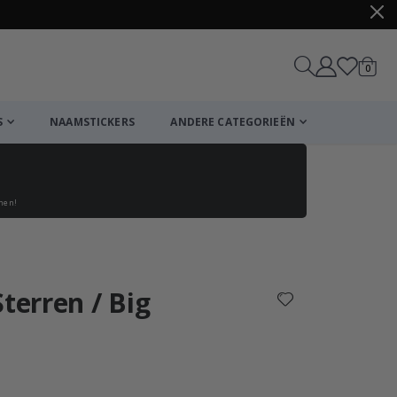
produ
0
winkel
S
NAAMSTICKERS
ANDERE CATEGORIEËN
enen!
Winkelmandje
De kassa
terren / Big
ordeling:
n: