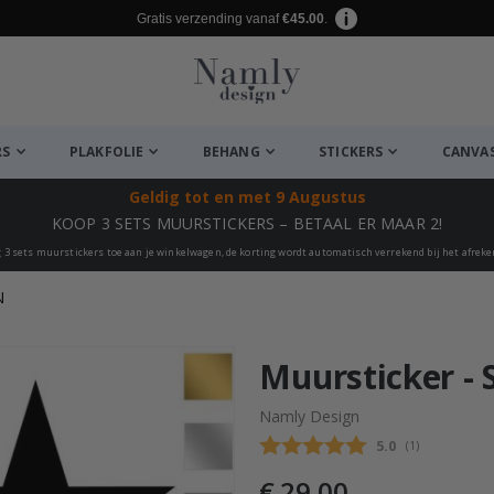
Gratis verzending vanaf
€45.00
.
RS
PLAKFOLIE
BEHANG
STICKERS
CANVA
Geldig tot
en met 9 Augustus
KOOP 3 SETS MUURSTICKERS – BETAAL ER MAAR 2!
 3 sets muurstickers toe aan je winkelwagen, de korting wordt automatisch verrekend bij het afrek
N
euk ✔
Muursticker - S
Namly Design
Gemiddelde beo
5.0
(
aantal stemme
1
)
€ 29,00