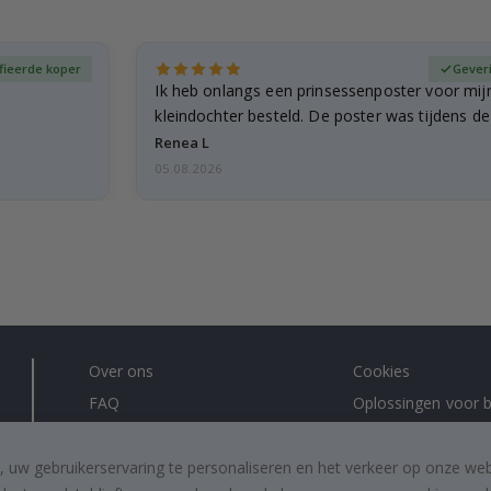
fieerde koper
Gever
Ik heb onlangs een prinsessenposter voor mij
kleindochter besteld. De poster was tijdens d
licht…
Renea L
05.08.2026
Over ons
Cookies
FAQ
Oplossingen voor b
Contacteer ons
#yesnamly
Recht om te annuleren
Samenwerken met
, uw gebruikerservaring te personaliseren en het verkeer op onze we