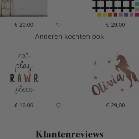
Special
Special
€ 20,00
€ 29,00
Price
Price
Anderen kochten ook
Special
Special
€ 10,00
€ 29,00
Price
Price
Klantenreviews