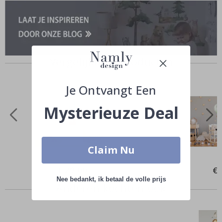
Vergelijkbare producten
Je Ontvangt Een
Mysterieuze Deal
Claim Nu
Special
€ 29,00
Spe
€ 
Price
Pri
Nee bedankt, ik betaal de volle prijs
Anderen kochten ook