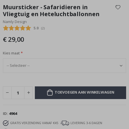
naar
Muursticker - Safaridieren in
het
Vliegtuig en Heteluchtballonnen
begin
Namly Design
van
de
Gemiddelde beoordeling:
5.0
(
aantal stemmen:
2
)
afbeeldingen-
€ 29,00
gallerij
Kies maat
TOEVOEGEN AAN WINKELWAGEN
ID
4964
GRATIS VERZENDING VANAF €45
LEVERING 3-6 DAGEN