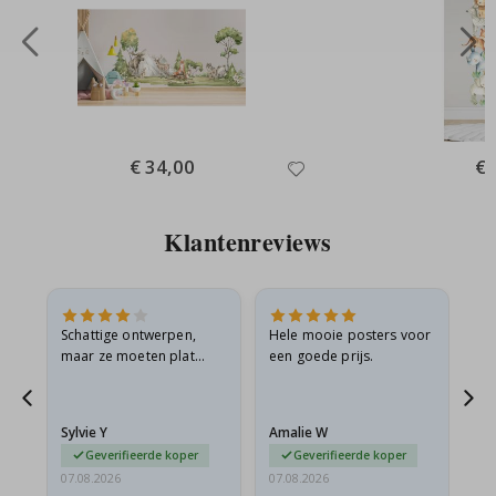
Special
€ 34,00
Spe
€ 
Price
Pri
Klantenreviews
Schattige ontwerpen,
Hele mooie posters voor
All
maar ze moeten plat
een goede prijs.
verzonden worden in een
s
stevige envelop. Omdat
ze opgerold en een
Sylvie Y
Amalie W
Ka
beetje…
Geverifieerde koper
Geverifieerde koper
07.08.2026
07.08.2026
07.