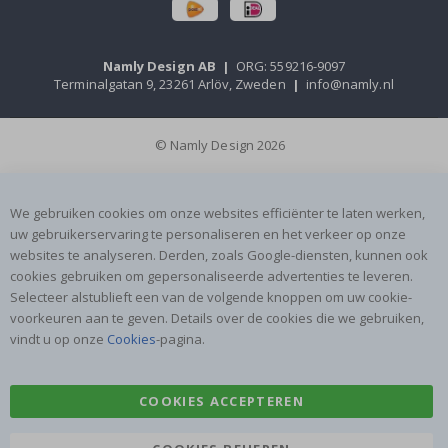
Namly Design AB
|
ORG: 559216-9097
Terminalgatan 9, 23261 Arlöv, Zweden
|
info@namly.nl
© Namly Design 2026
We gebruiken cookies om onze websites efficiënter te laten werken,
uw gebruikerservaring te personaliseren en het verkeer op onze
websites te analyseren. Derden, zoals Google-diensten, kunnen ook
cookies gebruiken om gepersonaliseerde advertenties te leveren.
Selecteer alstublieft een van de volgende knoppen om uw cookie-
voorkeuren aan te geven. Details over de cookies die we gebruiken,
vindt u op onze
Cookies
-pagina.
COOKIES ACCEPTEREN