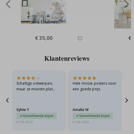
Special
€ 35,00
Spe
€ 
Price
Pri
Klantenreviews
Schattige ontwerpen,
Hele mooie posters voor
All
maar ze moeten plat
een goede prijs.
verzonden worden in een
s
stevige envelop. Omdat
ze opgerold en een
Sylvie Y
Amalie W
Ka
beetje…
Geverifieerde koper
Geverifieerde koper
07.08.2026
07.08.2026
07.