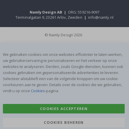
Namly Design AB
|
ORG: 559216-9097
Terminalgatan 9, 23261 Arlöv, Zweden
|
info@namly.nl
© Namly Design 2026
We gebruiken cookies om onze websites efficiënter te laten werken,
uw gebruikerservaring te personaliseren en het verkeer op onze
websites te analyseren. Derden, zoals Google-diensten, kunnen ook
cookies gebruiken om gepersonaliseerde advertenties te leveren.
Selecteer alstublieft een van de volgende knoppen om uw cookie-
voorkeuren aan te geven. Details over de cookies die we gebruiken,
vindt u op onze
Cookies
-pagina.
COOKIES ACCEPTEREN
COOKIES BEHEREN