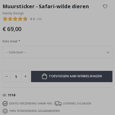
naar
Muursticker - Safari-wilde dieren
het
Namly Design
begin
Gemiddelde beoordeling:
4.4
(
aantal stemmen:
13
)
van
de
€ 69,00
afbeeldingen-
gallerij
Kies maat
TOEVOEGEN AAN WINKELWAGEN
ID
1116
GRATIS VERZENDING VANAF €45
LEVERING 3-6 DAGEN
100% TEVREDENHEID GEGARANDEERD