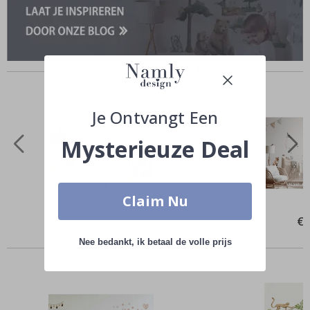
Vergelijkbare producten
Je Ontvangt Een
Mysterieuze Deal
Claim Nu
Special
€ 69,00
Spe
€ 
Price
Pri
Anderen kochten ook
Nee bedankt, ik betaal de volle prijs