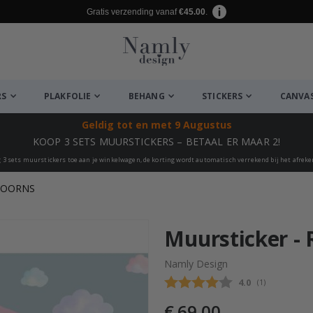
Gratis verzending vanaf
€45.00
.
RS
PLAKFOLIE
BEHANG
STICKERS
CANVA
Geldig tot
en met 9 Augustus
KOOP 3 SETS MUURSTICKERS – BETAAL ER MAAR 2!
 3 sets muurstickers toe aan je winkelwagen, de korting wordt automatisch verrekend bij het afrek
HOORNS
euk ✔
Muursticker -
Namly Design
Gemiddelde beo
4.0
(
aantal stemme
1
)
€ 69,00