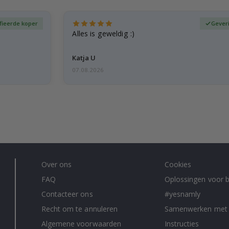
fieerde koper
Gever
Alles is geweldig :)
Katja U
07.08.2026
Over ons
Cookies
FAQ
Oplossingen voor b
Contacteer ons
#yesnamly
Recht om te annuleren
Samenwerken met
Algemene voorwaarden
Instructies