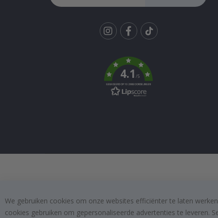
Tik
To
k
4.1
/5
GEBASEERD OP 1029 BEOORDELINGEN
We gebruiken cookies om onze websites efficiënter te laten werken
cookies gebruiken om gepersonaliseerde advertenties te leveren. S