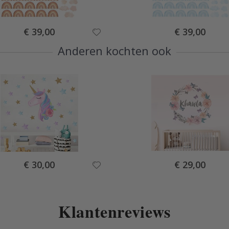
Special
Special
€ 39,00
€ 39,00
Price
Price
Anderen kochten ook
Special
Special
€ 30,00
€ 29,00
Price
Price
Klantenreviews