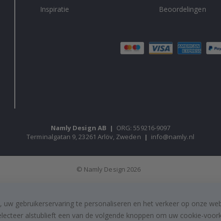
Inspiratie
Beoordelingen
Namly Design AB
|
ORG: 559216-9097
Terminalgatan 9, 23261 Arlöv, Zweden
|
info@namly.nl
© Namly Design 2026
, uw gebruikerservaring te personaliseren en het verkeer op onze we
electeer alstublieft een van de volgende knoppen om uw cookie-voorke