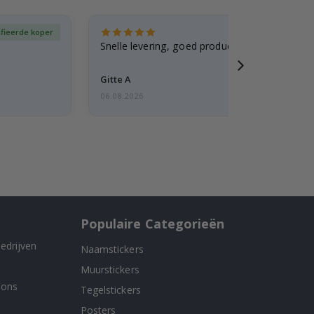
ifieerde koper
Gever
Snelle levering, goed product
Gitte A
06.08.2026
Populaire Categorieën
edrijven
Naamstickers
Muurstickers
 ons
Tegelstickers
Posters