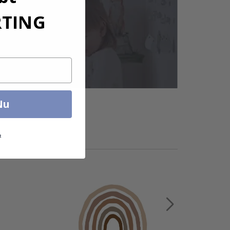
RTING
Nu
t