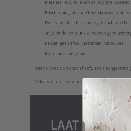
Materiaal: PVC-folie van de hoogste kwaliteit
Bescherming: bestand tegen krassen mat lam
Duurzaam: folie bestand tegen vocht en UV-st
Snijd: uit de contour - ze hebben geen achter
Pakket: geen afval, verzonden in biotubes
Instructies inbegrepen
Indien u speciale wensen heeft, zoals aangepaste 
De laatste foto toont hoe het product wordt verpa