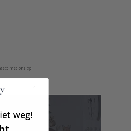
ntact met ons op.
iet weg!
bt