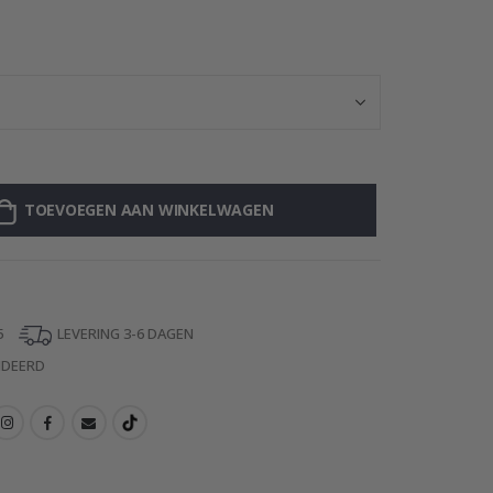
Muursticker - Ba
TOEVOEGEN AAN WINKELWAGEN
5
LEVERING 3-6 DAGEN
NDEERD