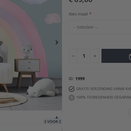
Kies maat
Special
37,00 €
Price
ID
1999
GRATIS VERZENDING VANAF €4
100% TEVREDENHEID GEGARA