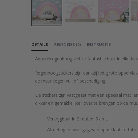
Ga
naar
DETAILS
RECENSIES
(
0
)
INSTRUCTIE
het
begin
Aquarelregenboog ziet er fantastisch uit in elke ki
van
de
Regenboogstickers zijn dankzij het grote oppervlak 
afbeeldingen-
de muur tegen vuil of beschadiging.
gallerij
De stickers zijn vastgezet met een speciaal mat lam
dikker en gemakkelijker over te brengen op de muu
Verkrijgbaar in 2 maten: S en L
Afmetingen: weergegeven op de laatste foto