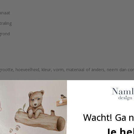
inaat
raling
grond
grootte, hoeveelheid, kleur, vorm, materiaal of anders, neem dan co
kt.
Wacht! Ga n
Je he