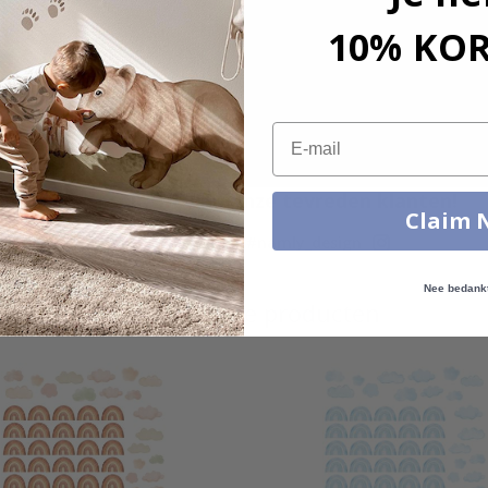
10% KO
Email
Echte inspiratie van onze tevreden klanten!
Claim 
Tag die van jou met #namly_design
Nee bedank
Vergelijkbare producten