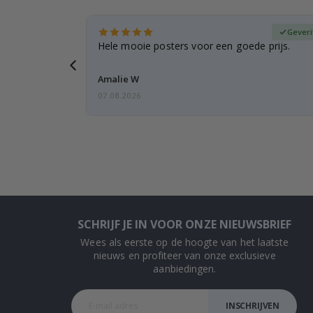
fieerde koper
Geveri
t is ook
Hele mooie posters voor een goede prijs.
Amalie W
07.08.2026
SCHRIJF JE IN VOOR ONZE NIEUWSBRIEF
Wees als eerste op de hoogte van het laatste
nieuws en profiteer van onze exclusieve
aanbiedingen.
INSCHRIJVEN