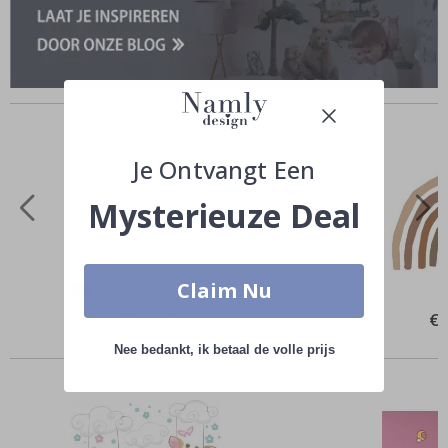
Vergelijkbare producten
Je Ontvangt Een
Mysterieuze Deal
Claim Nu
Special
€ 34,00
Spe
€ 
Price
Pri
Anderen kochten ook
Nee bedankt, ik betaal de volle prijs