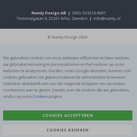
Namly Design AB
|
ORG: 559216-9097
Terminalgatan 9, 23261 Arlöv, Zweden
|
info@namly.nl
© Namly Design 2026
We gebruiken cookies om onze websites efficiënter te laten werken,
uw gebruikerservaring te personaliseren en het verkeer op onze
websites te analyseren. Derden, zoals Google-diensten, kunnen ook
cookies gebruiken om gepersonaliseerde advertenties te leveren.
Selecteer alstublieft een van de volgende knoppen om uw cookie-
voorkeuren aan te geven. Details over de cookies die we gebruiken,
vindt u op onze
Cookies
-pagina.
COOKIES ACCEPTEREN
COOKIES BEHEREN