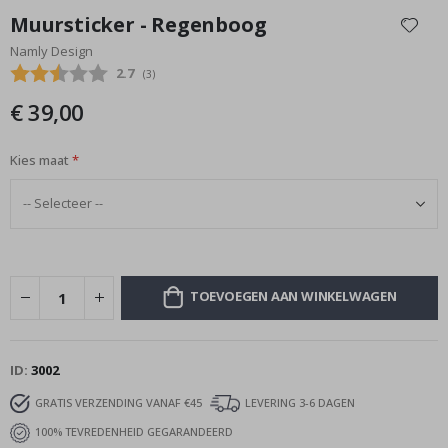
naar
Muursticker - Regenboog
het
Namly Design
begin
Gemiddelde beoordeling:
2.7
(
aantal stemmen:
3
)
van
de
€ 39,00
afbeeldingen-
gallerij
Kies maat
TOEVOEGEN AAN WINKELWAGEN
ID
3002
GRATIS VERZENDING VANAF €45
LEVERING 3-6 DAGEN
100% TEVREDENHEID GEGARANDEERD