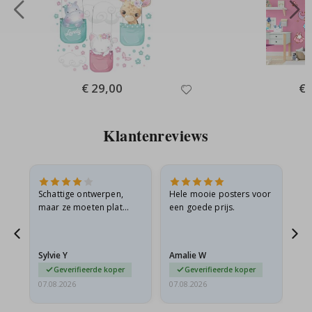
Special
€ 29,00
Spe
€ 
Price
Pri
Klantenreviews
Schattige ontwerpen,
Hele mooie posters voor
All
maar ze moeten plat
een goede prijs.
verzonden worden in een
s
stevige envelop. Omdat
ze opgerold en een
Sylvie Y
Amalie W
Ka
beetje…
Geverifieerde koper
Geverifieerde koper
07.08.2026
07.08.2026
07.