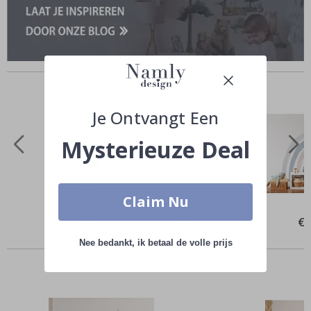
Vergelijkbare producten
Je Ontvangt Een
Mysterieuze Deal
Claim Nu
Special
€ 27,00
Spe
€ 
Price
Pri
Anderen kochten ook
Nee bedankt, ik betaal de volle prijs