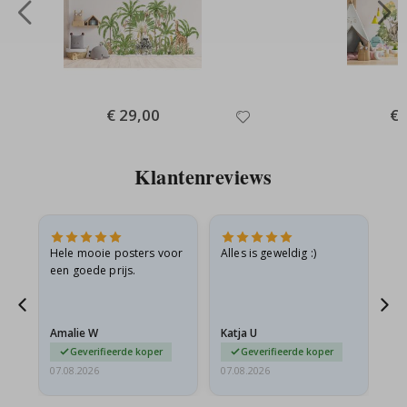
Special
€ 29,00
Spe
€ 
Price
Pri
Klantenreviews
is
Hele mooie posters voor
Alles is geweldig :)
Sn
is
een goede prijs.
pr
Amalie W
Katja U
Gi
Geverifieerde koper
Geverifieerde koper
07.08.2026
07.08.2026
06.