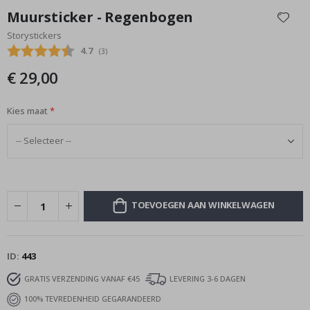
naar
Muursticker - Regenbogen
het
Storystickers
begin
Gemiddelde beoordeling:
4.7
(
aantal stemmen:
3
)
van
de
€ 29,00
afbeeldingen-
gallerij
Kies maat
TOEVOEGEN AAN WINKELWAGEN
ID
443
GRATIS VERZENDING VANAF €45
LEVERING 3-6 DAGEN
100% TEVREDENHEID GEGARANDEERD