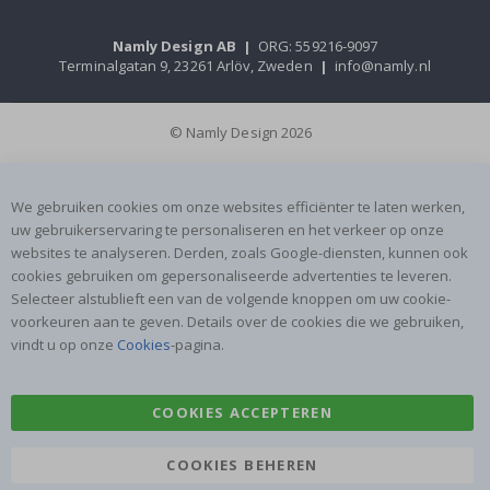
Namly Design AB
|
ORG: 559216-9097
Terminalgatan 9, 23261 Arlöv, Zweden
|
info@namly.nl
© Namly Design 2026
We gebruiken cookies om onze websites efficiënter te laten werken,
uw gebruikerservaring te personaliseren en het verkeer op onze
websites te analyseren. Derden, zoals Google-diensten, kunnen ook
cookies gebruiken om gepersonaliseerde advertenties te leveren.
Selecteer alstublieft een van de volgende knoppen om uw cookie-
voorkeuren aan te geven. Details over de cookies die we gebruiken,
vindt u op onze
Cookies
-pagina.
COOKIES ACCEPTEREN
COOKIES BEHEREN