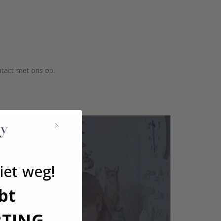
ntact met ons op.
iet weg!
bt
RTING