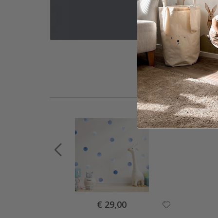
Special
€ 29,00
Price