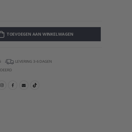
Muurstickers - 
TOEVOEGEN AAN WINKELWAGEN
5
LEVERING 3-6 DAGEN
NDEERD