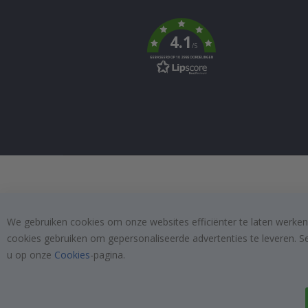
Tik
To
k
4.1
/5
GEBASEERD OP 1029 BEOORDELINGEN
We gebruiken cookies om onze websites efficiënter te laten werken
cookies gebruiken om gepersonaliseerde advertenties te leveren. S
u op onze
Cookies
-pagina.