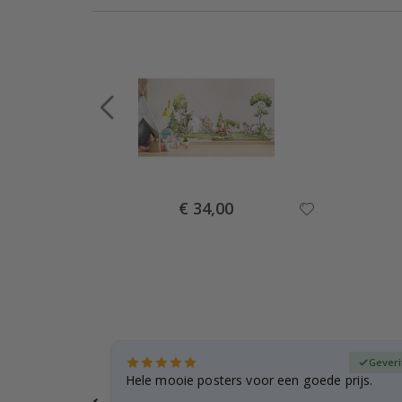
Special
€ 34,00
Price
fieerde koper
Geveri
t is ook
Hele mooie posters voor een goede prijs.