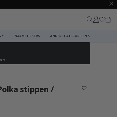
produ
0
winkel
S
NAAMSTICKERS
ANDERE CATEGORIEËN
enen!
Winkelmandje
De kassa
Polka stippen /