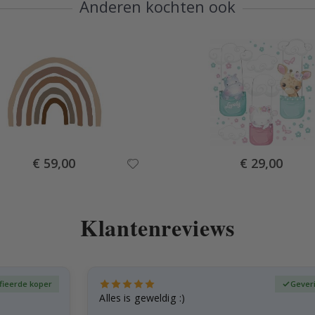
Anderen kochten ook
Special
Special
€ 59,00
€ 29,00
Price
Price
Klantenreviews
fieerde koper
Gever
Alles is geweldig :)