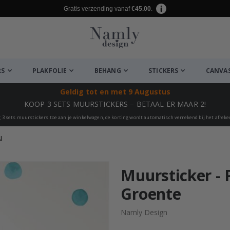
Gratis verzending vanaf
€45.00
.
RS
PLAKFOLIE
BEHANG
STICKERS
CANVA
Geldig tot
en met 9 Augustus
KOOP 3 SETS MUURSTICKERS – BETAAL ER MAAR 2!
 3 sets muurstickers toe aan je winkelwagen, de korting wordt automatisch verrekend bij het afrek
N
euk ✔
Muursticker - 
Groente
Namly Design