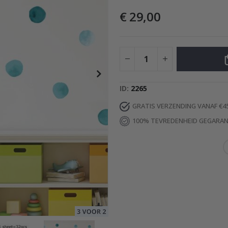
€ 29,00
Special
29,00 €
Price
ID
2265
GRATIS VERZENDING VANAF €4
100% TEVREDENHEID GEGARA