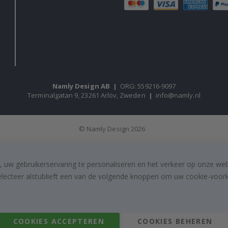
Namly Design AB
|
ORG: 559216-9097
Terminalgatan 9, 23261 Arlöv, Zweden
|
info@namly.nl
© Namly Design 2026
, uw gebruikerservaring te personaliseren en het verkeer op onze we
electeer alstublieft een van de volgende knoppen om uw cookie-voorke
COOKIES ACCEPTEREN
COOKIES BEHEREN