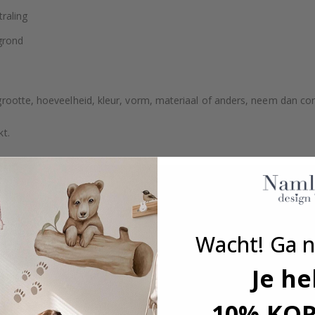
raling
grond
grootte, hoeveelheid, kleur, vorm, materiaal of anders, neem dan co
kt.
Wacht! Ga n
Je he
10% KO