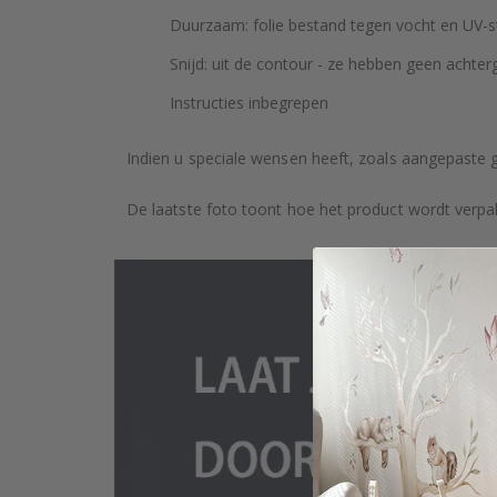
Duurzaam: folie bestand tegen vocht en UV-st
Snijd: uit de contour - ze hebben geen achter
Instructies inbegrepen
Indien u speciale wensen heeft, zoals aangepaste 
De laatste foto toont hoe het product wordt verpa