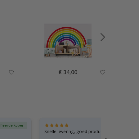
Special
€ 34,00
Price
ifieerde koper
Gever
Snelle levering, goed product