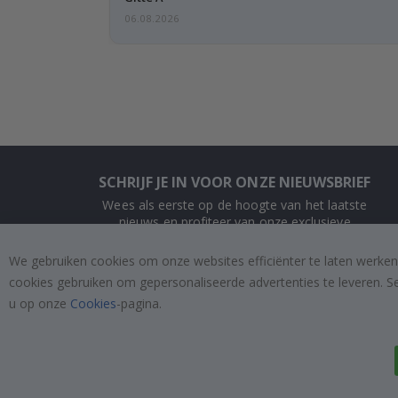
06.08.2026
SCHRIJF JE IN VOOR ONZE NIEUWSBRIEF
Wees als eerste op de hoogte van het laatste
nieuws en profiteer van onze exclusieve
aanbiedingen.
We gebruiken cookies om onze websites efficiënter te laten werken
cookies gebruiken om gepersonaliseerde advertenties te leveren. S
INSCHRIJVEN
u op onze
Cookies
-pagina.
Tik
To