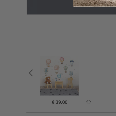
Special
€ 39,00
Price