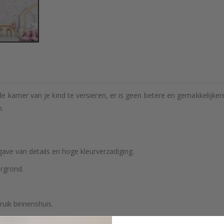
e kamer van je kind te versieren, er is geen betere en gemakkelijke
n.
ve van details en hoge kleurverzadiging.
rgrond.
ruik binnenshuis.