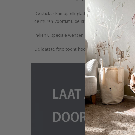
De sticker kan op elk glad oppervlak worden geplaa
de muren voordat u de stickers plakt. Afhankelijk v
Indien u speciale wensen heeft, zoals aangepaste 
De laatste foto toont hoe het product wordt verpa