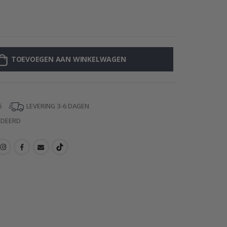
Muursticker - B
TOEVOEGEN AAN WINKELWAGEN
5
LEVERING 3-6 DAGEN
NDEERD