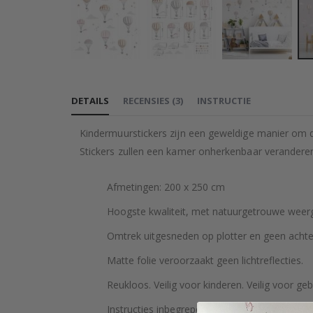
Ga
naar
DETAILS
RECENSIES
(
3
)
INSTRUCTIE
het
begin
Kindermuurstickers zijn een geweldige manier om d
van
Stickers zullen een kamer onherkenbaar verandere
de
afbeeldingen-
Afmetingen: 200 x 250 cm
gallerij
Hoogste kwaliteit, met natuurgetrouwe weerga
Omtrek uitgesneden op plotter en geen achte
Matte folie veroorzaakt geen lichtreflecties.
Reukloos. Veilig voor kinderen. Veilig voor geb
Instructies inbegrepen.