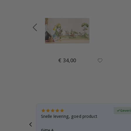
Special
€ 34,00
Price
fieerde koper
Geveri
, gezien de
Snelle levering, goed product
voren
Gitte A