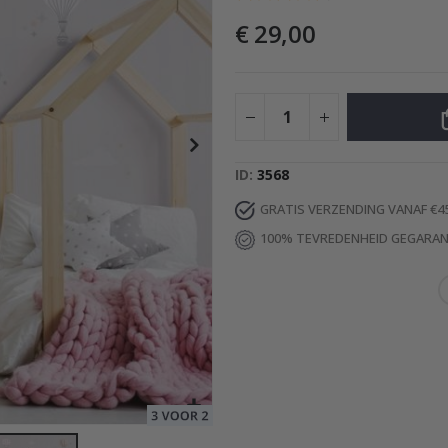
€ 29,00
Special
39,00 €
Price
ID
3568
GRATIS VERZENDING VANAF €4
100% TEVREDENHEID GEGARA