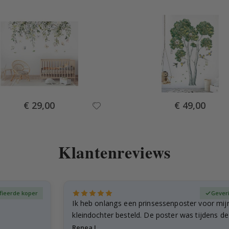
Special
Special
€ 29,00
€ 49,00
Price
Price
Klantenreviews
fieerde koper
Gever
Ik heb onlangs een prinsessenposter voor mij
kleindochter besteld. De poster was tijdens d
licht…
Renea L