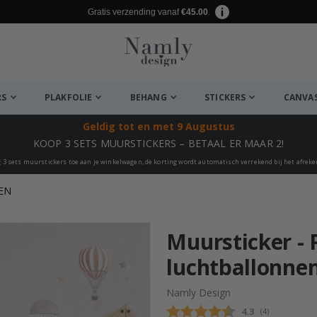
Gratis verzending vanaf
€45.00
.
RS
PLAKFOLIE
BEHANG
STICKERS
CANVA
Geldig tot
en met 9 Augustus
KOOP 3 SETS MUURSTICKERS – BETAAL ER MAAR 2!
 3 sets muurstickers toe aan je winkelwagen, de korting wordt automatisch verrekend bij het afrek
EN
euk ✔
Muursticker - 
luchtballonne
Namly Design
Gemiddelde beo
4.3
(
aantal stemme
4
)