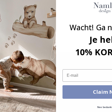
tst, b.v. glas-, wand- of meubelplaat. Stickers plakken niet op ruwe
an de monitorinstellingen kunnen de kleuren van de afdruk enigszins 
Wacht! Ga n
grootte, hoeveelheid, kleur, vorm, materiaal of anders, neem dan co
Je he
kt.
10% KO
Email
Claim 
Nee bedank