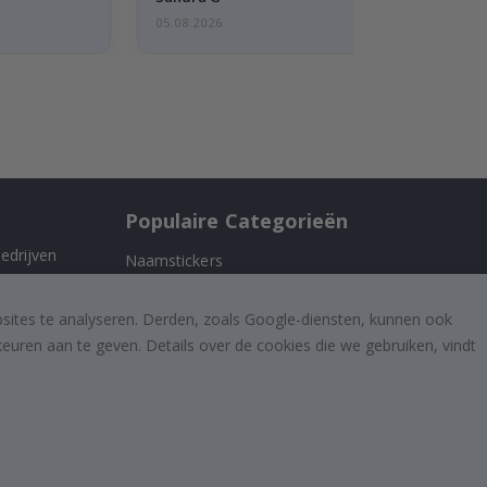
05.08.2026
Populaire Categorieën
edrijven
Naamstickers
Muurstickers
 ons
bsites te analyseren. Derden, zoals Google-diensten, kunnen ook
Tegelstickers
uren aan te geven. Details over de cookies die we gebruiken, vindt
Posters
Stickers
Plakfolie