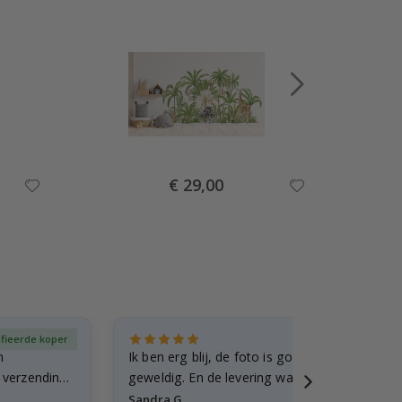
Special
€ 29,00
Price
ifieerde koper
Gever
n
Ik ben erg blij, de foto is goed gelukt en de lij
e verzending
geweldig. En de levering was snel.
Sandra G