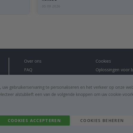
05.08.2026
Over ons
Cookies
FAQ
Oplossingen voor b
Contacteer ons
#yesnamly
Recht om te annuleren
Samenwerken met
, uw gebruikerservaring te personaliseren en het verkeer op onze we
electeer alstublieft een van de volgende knoppen om uw cookie-voorke
Algemene voorwaarden
Instructies
Inspiratie
Beoordelingen
COOKIES ACCEPTEREN
COOKIES BEHEREN