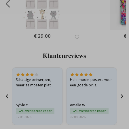
Special
€ 29,00
Spe
€ 
Price
Pri
Klantenreviews
Schattige ontwerpen,
Hele mooie posters voor
All
maar ze moeten plat
een goede prijs.
verzonden worden in een
s
stevige envelop. Omdat
ze opgerold en een
Sylvie Y
Amalie W
Ka
beetje…
Geverifieerde koper
Geverifieerde koper
07.08.2026
07.08.2026
07.