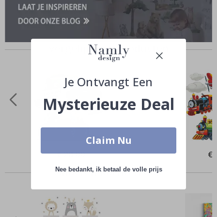
Vergelijkbare producten
Je Ontvangt Een
Mysterieuze Deal
Claim Nu
Special
€ 28,00
Spe
€ 
Price
Pri
Anderen kochten ook
Nee bedankt, ik betaal de volle prijs