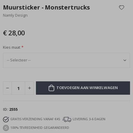
naar
Muursticker - Monstertrucks
het
Namly Design
begin
van
de
€ 28,00
afbeeldingen-
gallerij
Kies maat
TOEVOEGEN AAN WINKELWAGEN
ID
2555
GRATIS VERZENDING VANAF €45
LEVERING 3-6 DAGEN
100% TEVREDENHEID GEGARANDEERD