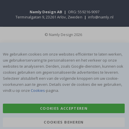
Namly Design AB
|
ORG: 559216-9097
Terminalgatan 9, 23261 Arlöv, Zweden
|
info@namly.nl
© Namly Design 2026
We gebruiken cookies om onze websites efficiënter te laten werken,
uw gebruikerservaring te personaliseren en het verkeer op onze
websites te analyseren. Derden, zoals Google-diensten, kunnen ook
cookies gebruiken om gepersonaliseerde advertenties te leveren.
Selecteer alstublieft een van de volgende knoppen om uw cookie-
voorkeuren aan te geven. Details over de cookies die we gebruiken,
vindt u op onze
Cookies
-pagina.
COOKIES ACCEPTEREN
COOKIES BEHEREN