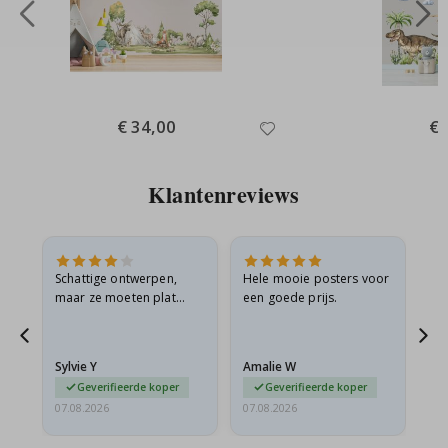
Special
€ 34,00
Spe
€ 
Price
Pri
Klantenreviews
Schattige ontwerpen,
Hele mooie posters voor
All
maar ze moeten plat
een goede prijs.
verzonden worden in een
s
stevige envelop. Omdat
ze opgerold en een
Sylvie Y
Amalie W
Ka
beetje…
Geverifieerde koper
Geverifieerde koper
07.08.2026
07.08.2026
07.