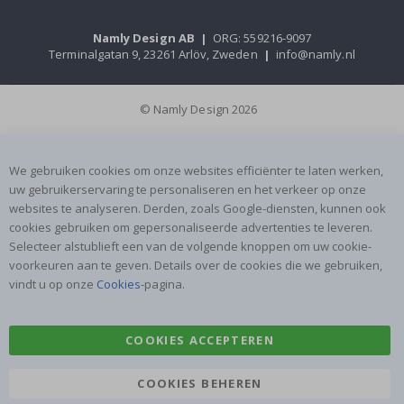
Namly Design AB
|
ORG: 559216-9097
Terminalgatan 9, 23261 Arlöv, Zweden
|
info@namly.nl
© Namly Design 2026
We gebruiken cookies om onze websites efficiënter te laten werken,
uw gebruikerservaring te personaliseren en het verkeer op onze
websites te analyseren. Derden, zoals Google-diensten, kunnen ook
cookies gebruiken om gepersonaliseerde advertenties te leveren.
Selecteer alstublieft een van de volgende knoppen om uw cookie-
voorkeuren aan te geven. Details over de cookies die we gebruiken,
vindt u op onze
Cookies
-pagina.
COOKIES ACCEPTEREN
COOKIES BEHEREN