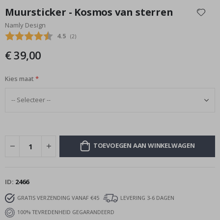
naar
Muursticker - Kosmos van sterren
het
Namly Design
begin
Gemiddelde beoordeling:
4.5
(
aantal stemmen:
2
)
van
de
€ 39,00
afbeeldingen-
gallerij
Kies maat
TOEVOEGEN AAN WINKELWAGEN
ID
2466
GRATIS VERZENDING VANAF €45
LEVERING 3-6 DAGEN
100% TEVREDENHEID GEGARANDEERD