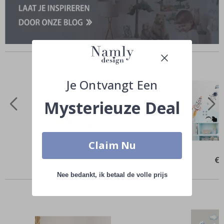
Vergelijkbare producten
Je Ontvangt Een
Mysterieuze Deal
Claim Nu
Special
€ 29,00
Spe
€ 
Price
Pri
Anderen kochten ook
Nee bedankt, ik betaal de volle prijs